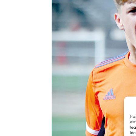
Par
alm
tec
ide