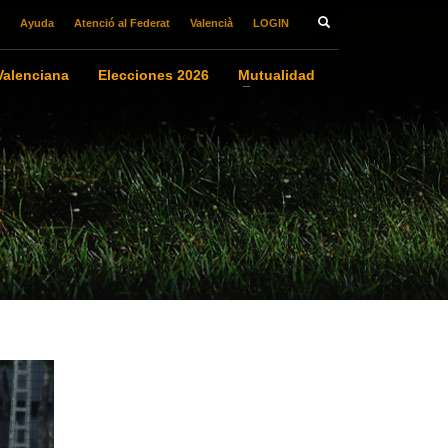
Ayuda
Atenció al Federat
Valencià
LOGIN
alenciana
Elecciones 2026
Mutualidad