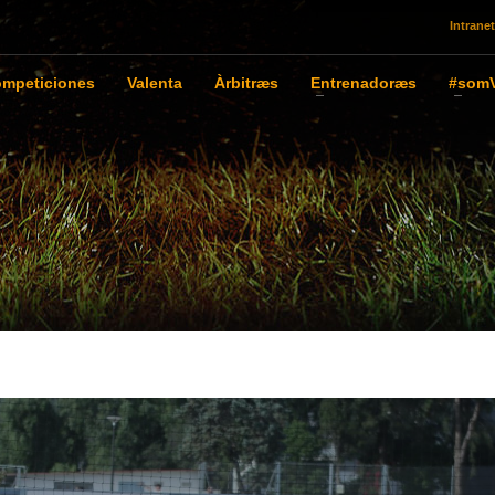
Intranet
mpeticiones
Valenta
Àrbitræs
Entrenadoræs
#somV