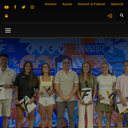
Intranet
Ayuda
Atenció al Federat
Valencià