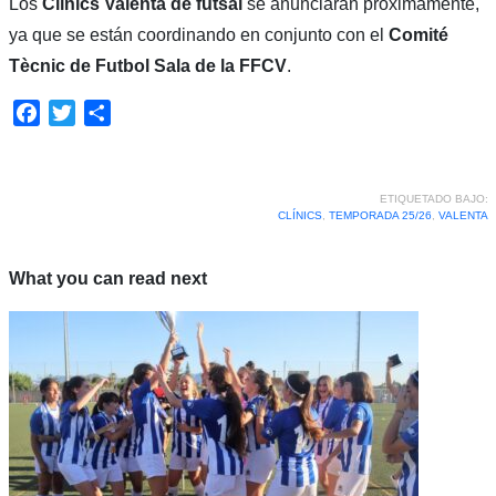
Los
Clínics Valenta de futsal
se anunciarán próximamente,
ya que se están coordinando en conjunto con el
Comité
Tècnic de Futbol Sala de la FFCV
.
Facebook
Twitter
Compartir
ETIQUETADO BAJO:
CLÍNICS
,
TEMPORADA 25/26
,
VALENTA
What you can read next