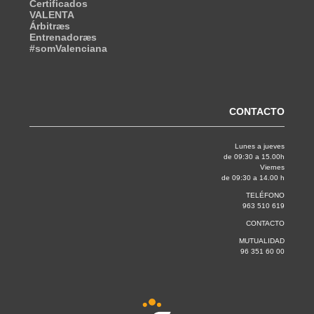
Certificados
VALENTA
Árbitræs
Entrenadoræs
#somValenciana
CONTACTO
Lunes a jueves
de 09:30 a 15.00h
Viernes
de 09:30 a 14.00 h
TELÉFONO
963 510 619
CONTACTO
MUTUALIDAD
96 351 60 00