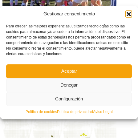
Gestionar consentimiento
La I Copa Valenta Cadete irrumpe en el calendario de final de temporada
Para ofrecer las mejores experiencias, utilizamos tecnologías como las
cookies para almacenar y/o acceder a la información del dispositivo. El
consentimiento de estas tecnologías nos permitirá procesar datos como el
comportamiento de navegación o las identificaciones únicas en este sitio.
No consentir o retirar el consentimiento, puede afectar negativamente a
ciertas características y funciones.
Aceptar
Denegar
Configuración
Listos los grupos Cadete y Juvenil de Fútbol Sala – Valencia
Política de cookies
Política de privacidad
Aviso Legal