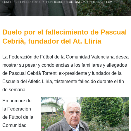
LUNES, 12 FEBRERO 2018
/
PUBLICADO EN
ACTUALIDAD
,
NOTICIAS FFCV
Duelo por el fallecimiento de Pascual
Cebrià, fundador del At. Lliria
La Federación de Fútbol de la Comunidad Valenciana desea
mostrar su pesar y condolencias a los familiares y allegados
de Pascual Cebrià Torrent, ex-presidente y fundador de la
Escuela del Atletic Lliria, tristemente fallecido durante el fin
de semana.
En nombre de
la Federación
de Fútbol de la
Comunidad