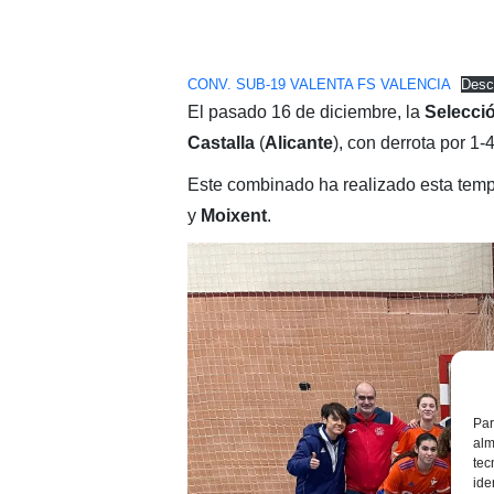
CONV. SUB-19 VALENTA FS VALENCIA
Desc
El pasado 16 de diciembre, la
Selecci
Castalla
(
Alicante
), con derrota por 1-4
Este combinado ha realizado esta tem
y
Moixent
.
Par
alm
tec
ide