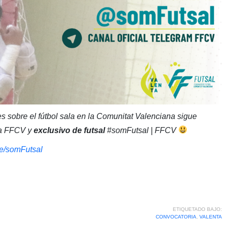
s sobre el fútbol sala en la Comunitat Valenciana sigue
 la FFCV y
exclusivo de futsal
#somFutsal | FFCV
.me/somFutsal
ETIQUETADO BAJO:
CONVOCATORIA
,
VALENTA