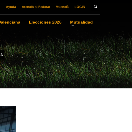
Ayuda
Atenció al Federat
Valencià
LOGIN
alenciana
Elecciones 2026
Mutualidad
NA