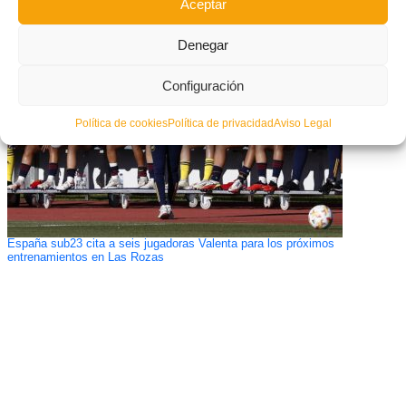
Aceptar
que disputará la Fase Final Oro del Campeonato de España en Las Rozas
Denegar
Configuración
Política de cookies
Política de privacidad
Aviso Legal
España sub23 cita a seis jugadoras Valenta para los próximos
entrenamientos en Las Rozas