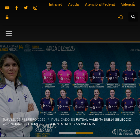
Intranet
Ayuda
Atenció al Federat
Valencià
JUEVES, 27 FEBRERO 2025
/
PUBLICADO EN
FUTSAL VALENTA SUB14 SELECCIÓ
VALENCIANA
,
NOTICIAS SELECCIONES
,
NOTICIAS VALENTA