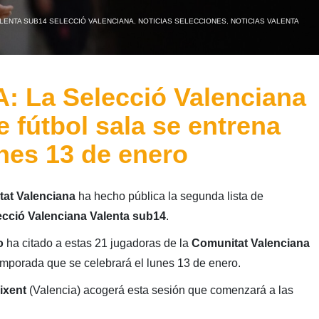
LENTA SUB14 SELECCIÓ VALENCIANA
,
NOTICIAS SELECCIONES
,
NOTICIAS VALENTA
La Selecció Valenciana
 fútbol sala se entrena
unes 13 de enero
tat Valenciana
ha hecho pública la segunda lista de
ecció Valenciana Valenta sub14
.
o
ha citado a estas 21 jugadoras de la
Comunitat Valenciana
emporada que se celebrará el lunes 13 de enero.
ixent
(Valencia) acogerá esta sesión que comenzará a las