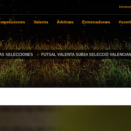
Intranet
mpeticiones
Valenta
Àrbitræs
Entrenadoræs
#somV
IAS SELECCIONES
FUTSAL VALENTA SUB14 SELECCIÓ VALENCIA