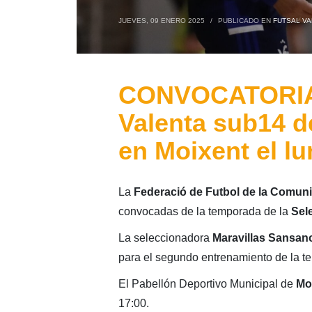
JUEVES, 09 ENERO 2025
/
PUBLICADO EN
FUTSAL VA
CONVOCATORIA: 
Valenta sub14 de
en Moixent el l
La
Federació de Futbol de la Comuni
convocadas de la temporada de la
Sel
La seleccionadora
Maravillas Sansan
para el segundo entrenamiento de la t
El Pabellón Deportivo Municipal de
Mo
17:00.