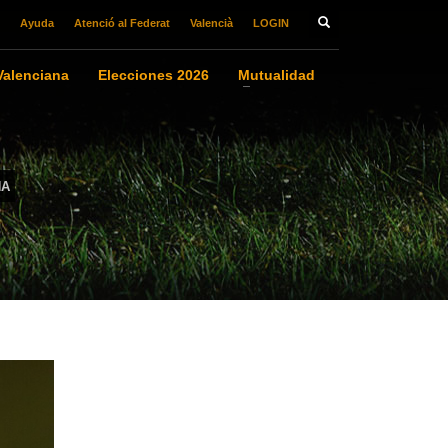
Ayuda
Atenció al Federat
Valencià
LOGIN
alenciana
Elecciones 2026
Mutualidad
NA