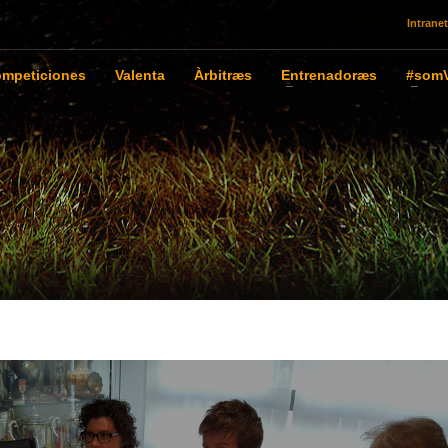
Intranet
mpeticiones
Valenta
Àrbitræs
Entrenadoræs
#somV