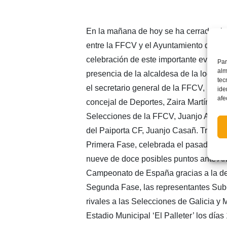
En la mañana de hoy se ha cerrado el a
entre la FFCV y el Ayuntamiento de Pai
celebración de este importante evento 
Par
alm
presencia de la alcaldesa de la localida
tec
el secretario general de la FFCV, Salv
ide
afe
concejal de Deportes, Zaira Martínez, 
Selecciones de la FFCV, Juanjo Alfonso
del Paiporta CF, Juanjo Casañ. Tras la 
Primera Fase, celebrada el pasado mes
nueve de doce posibles puntos ante And
Campeonato de España gracias a la de
Segunda Fase, las representantes Sub
rivales a las Selecciones de Galicia y
Estadio Municipal ‘El Palleter’ los días