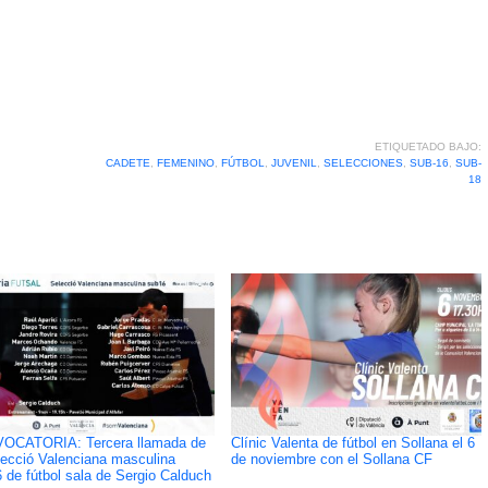
ETIQUETADO BAJO:
CADETE
,
FEMENINO
,
FÚTBOL
,
JUVENIL
,
SELECCIONES
,
SUB-16
,
SUB-
18
OCATORIA: Tercera llamada de
Clínic Valenta de fútbol en Sollana el 6
lecció Valenciana masculina
de noviembre con el Sollana CF
 de fútbol sala de Sergio Calduch