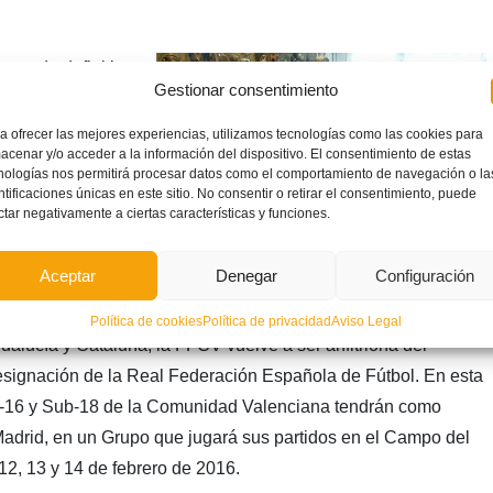
cuerdo definitivo
Gestionar consentimiento
porta para la
deportivo, en
a ofrecer las mejores experiencias, utilizamos tecnologías como las cookies para
acenar y/o acceder a la información del dispositivo. El consentimiento de estas
d, Isabel Martín,
nologías nos permitirá procesar datos como el comportamiento de navegación o la
ador Gomar, la
ntificaciones únicas en este sitio. No consentir o retirar el consentimiento, puede
ctar negativamente a ciertas características y funciones.
el Coordinador de
 y el presidente
Aceptar
Denegar
Configuración
brillante participación de la Selección Valenciana en la
 de diciembre en Almassora (Castellón), donde obtuvieron
Política de cookies
Política de privacidad
Aviso Legal
alucía y Cataluña, la FFCV vuelve a ser anfitriona del
signación de la Real Federación Española de Fútbol. En esta
-16 y Sub-18 de la Comunidad Valenciana tendrán como
 Madrid, en un Grupo que jugará sus partidos en el Campo del
 12, 13 y 14 de febrero de 2016.