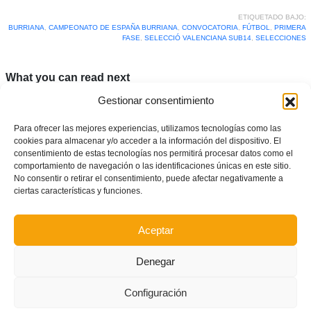
ETIQUETADO BAJO:
BURRIANA
,
CAMPEONATO DE ESPAÑA BURRIANA
,
CONVOCATORIA
,
FÚTBOL
,
PRIMERA
FASE
,
SELECCIÓ VALENCIANA SUB14
,
SELECCIONES
What you can read next
Gestionar consentimiento
Para ofrecer las mejores experiencias, utilizamos tecnologías como las
cookies para almacenar y/o acceder a la información del dispositivo. El
consentimiento de estas tecnologías nos permitirá procesar datos como el
comportamiento de navegación o las identificaciones únicas en este sitio.
No consentir o retirar el consentimiento, puede afectar negativamente a
ciertas características y funciones.
Aceptar
Denegar
Alboraya, Levante y Villarreal, a la espera del sorteo de Octavos de Final
de la Copa del Rey Juvenil
Configuración