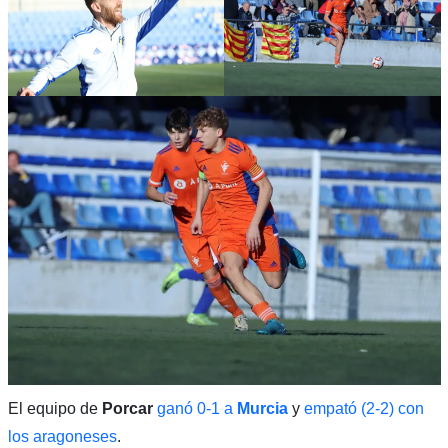
El equipo de
Porcar
ganó 0-1 a
Murcia
y
empató (2-2) con
los aragoneses
.