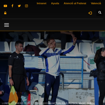
Intranet
Ayuda
Atenció al Federat
Valencià
LUNES, 27 ENERO 2025
/
PUBLICADO EN
ACTUALIDAD
,
FÚTBOL MASC. SUB14