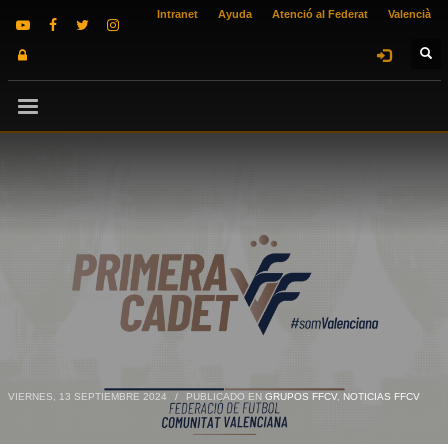
Intranet
Ayuda
Atenció al Federat
Valencià
VIERNES, 13 SEPTIEMBRE 2024
/
PUBLICADO EN
GRUPOS FFCV
,
NOTICIAS FFCV