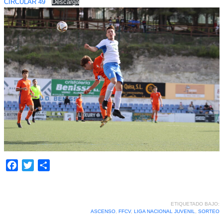
CIRCULAR 49
Descarga
Facebook
Twitter
Compartir
ETIQUETADO BAJO:
ASCENSO
,
FFCV
,
LIGA NACIONAL JUVENIL
,
SORTEO