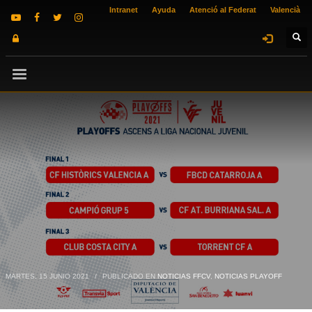
Intranet
Ayuda
Atenció al Federat
Valencià
MARTES, 15 JUNIO 2021
/
PUBLICADO EN
NOTICIAS FFCV
,
NOTICIAS PLAYOFF