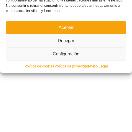
comportamiento de navegación o las identificaciones únicas en este sitio.
No consentir o retirar el consentimiento, puede afectar negativamente a
ciertas características y funciones.
Aceptar
Denegar
Configuración
Selecció Valenciana sub12 vs Castilla-La Mancha (Campeonato Nacional
de Selecciones Autonómicas
DIRECTO)
Política de cookies
Política de privacidad
Aviso Legal