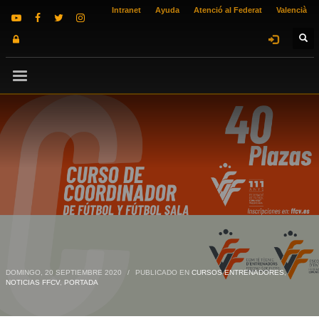
Intranet
Ayuda
Atenció al Federat
Valencià
DOMINGO, 20 SEPTIEMBRE 2020
/
PUBLICADO EN
CURSOS ENTRENADORES
,
NOTICIAS FFCV
,
PORTADA