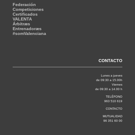
Federación
Competiciones
Certificados
VALENTA
Árbitræs
Entrenadoræs
#somValenciana
CONTACTO
Lunes a jueves
de 09:30 a 15.00h
Viernes
de 09:30 a 14.00 h
TELÉFONO
963 510 619
CONTACTO
MUTUALIDAD
96 351 60 00