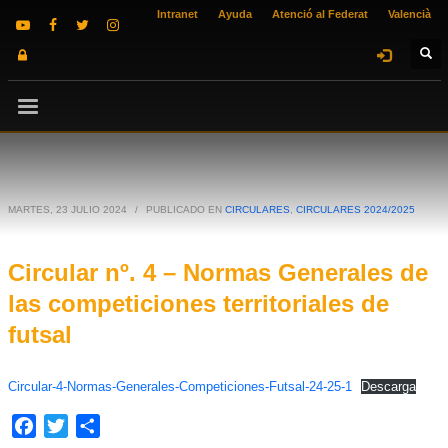
Intranet
Ayuda
Atenció al Federat
Valencià
MARTES, 23 JULIO 2024
/
PUBLICADO EN
CIRCULARES
,
CIRCULARES 2024/2025
Circular nº. 4 – Normas Generales de
las competiciones territoriales de
futsal
Circular-4-Normas-Generales-Competiciones-Futsal-24-25-1
Descarga
Facebook
Twitter
Compartir