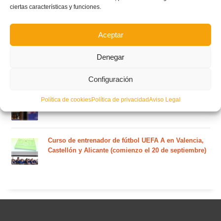
ciertas características y funciones.
Nuevo curso de Entrenador de fútbol Licencia UEFA
C que comenzará en noviembre 2026 (agotadas las
plazas del curso de septiembre)
Aceptar
Denegar
Circular nº. 5 – Normas generales de las competiciones
territoriales de fútbol sala 2026-2027
Configuración
Curso de entrenador de fútbol UEFA B en Valencia,
Política de cookies
Política de privacidad
Aviso Legal
Castellón y Alicante (comienzo el 20 de septiembre)
Curso de entrenador de fútbol UEFA A en Valencia,
Castellón y Alicante (comienzo el 20 de septiembre)