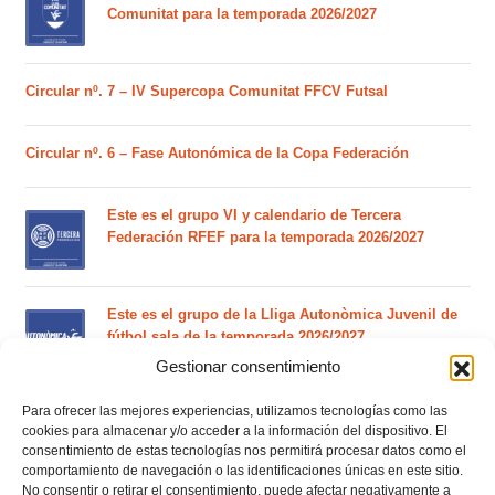
Comunitat para la temporada 2026/2027
Circular nº. 7 – IV Supercopa Comunitat FFCV Futsal
Circular nº. 6 – Fase Autonómica de la Copa Federación
Este es el grupo VI y calendario de Tercera
Federación RFEF para la temporada 2026/2027
Este es el grupo de la Lliga Autonòmica Juvenil de
fútbol sala de la temporada 2026/2027
Gestionar consentimiento
Para ofrecer las mejores experiencias, utilizamos tecnologías como las
El calendario del grupo VI de Tercera Federación
cookies para almacenar y/o acceder a la información del dispositivo. El
RFEF para la temporada 2026/27 se sorteará el
consentimiento de estas tecnologías nos permitirá procesar datos como el
martes 4 de agosto
comportamiento de navegación o las identificaciones únicas en este sitio.
No consentir o retirar el consentimiento, puede afectar negativamente a