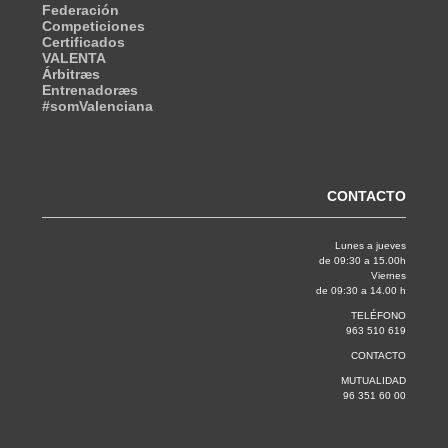
Federación
Competiciones
Certificados
VALENTA
Árbitræs
Entrenadoræs
#somValenciana
CONTACTO
Lunes a jueves
de 09:30 a 15.00h
Viernes
de 09:30 a 14.00 h
TELÉFONO
963 510 619
CONTACTO
MUTUALIDAD
96 351 60 00