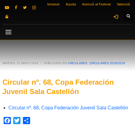
Intranet
Ayuda
Atenció al Federat
Valencià
MARTES, 21 MAYO 2019
/
PUBLICADO EN
CIRCULARES
,
CIRCULARES 2018/2019
Circular nº. 68, Copa Federación
Juvenil Sala Castellón
Circular nº. 68, Copa Federación Juvenil Sala Castellón
Facebook
Twitter
Compartir