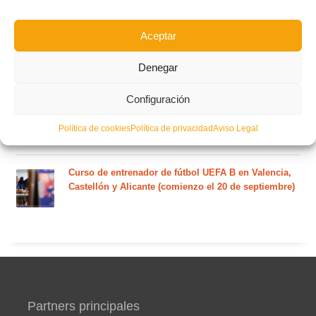
martes 4 de agosto
Aceptar
Nuevo curso de Entrenador de fútbol Licencia UEFA
C que comenzará en noviembre 2026 (agotadas las
Denegar
plazas del curso de septiembre)
Configuración
Circular nº. 5 – Normas generales de las competiciones
Política de cookies
Política de privacidad
Aviso Legal
territoriales de fútbol sala 2026-2027
Curso de entrenador de fútbol UEFA B en Valencia,
Castellón y Alicante (comienzo el 20 de septiembre)
Partners principales