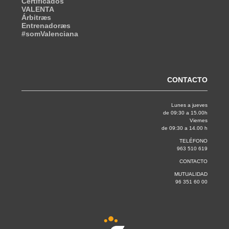
Certificados
VALENTA
Árbitræs
Entrenadoræs
#somValenciana
CONTACTO
Lunes a jueves
de 09:30 a 15.00h
Viernes
de 09:30 a 14.00 h
TELÉFONO
963 510 619
CONTACTO
MUTUALIDAD
96 351 60 00