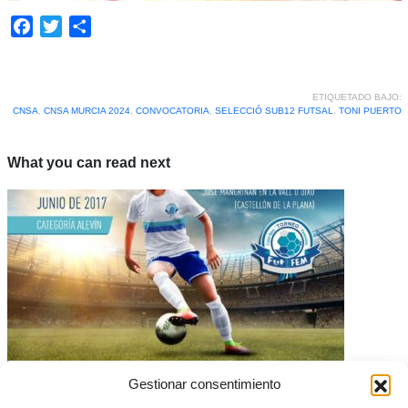
Facebook
Twitter
Compartir
ETIQUETADO BAJO:
CNSA
,
CNSA MURCIA 2024
,
CONVOCATORIA
,
SELECCIÓ SUB12 FUTSAL
,
TONI PUERTO
What you can read next
Gestionar consentimiento