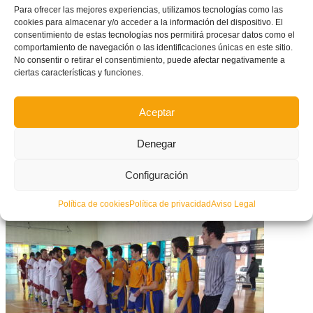
El mejor fútbol femenino se da cita en La Vall D’Uixó
Para ofrecer las mejores experiencias, utilizamos tecnologías como las
cookies para almacenar y/o acceder a la información del dispositivo. El
consentimiento de estas tecnologías nos permitirá procesar datos como el
comportamiento de navegación o las identificaciones únicas en este sitio.
No consentir o retirar el consentimiento, puede afectar negativamente a
ciertas características y funciones.
Aceptar
Denegar
Configuración
Santi Denia cita a seis representantes del fútbol valenciano con la
Selección Española Sub-17
Política de cookies
Política de privacidad
Aviso Legal