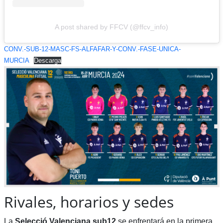
A post shared by FFCV (@ffcv_info)
CONV.-SUB-12-MASC-FS-ALFAFAR-Y-CONV.-FASE-UNICA-
MURCIA
Descarga
Rivales, horarios y sedes
La
Selecció Valenciana sub12
se enfrentará en la primera