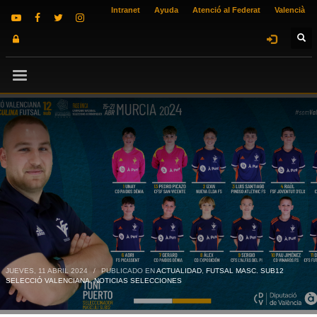
Intranet
Ayuda
Atenció al Federat
Valencià
JUEVES, 11 ABRIL 2024
/
PUBLICADO EN
ACTUALIDAD
,
FUTSAL MASC. SUB12
SELECCIÓ VALENCIANA
,
NOTICIAS SELECCIONES