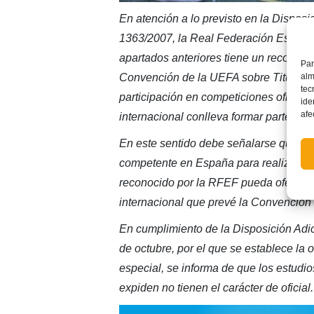
En atención a lo previsto en la Dispos
1363/2007, la Real Federación Española
apartados anteriores tiene un reconoci
Par
alm
Convención de la UEFA sobre Titulacio
tec
participación en competiciones oficial
ide
afe
internacional conlleva formar parte de
En este sentido debe señalarse que la
competente en España para realizar di
reconocido por la RFEF pueda ofertar d
internacional que prevé la Convención
En cumplimiento de la Disposición Adi
de octubre, por el que se establece la
especial, se informa de que los estudio
expiden no tienen el carácter de oficial.