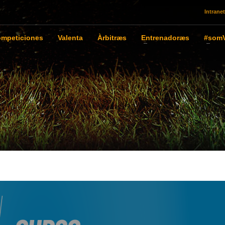
Intranet
mpeticiones
Valenta
Àrbitræs
Entrenadoræs
#somV