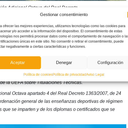
ición Adicional Octava del Real Decreto
Gestionar consentimiento
 de Fútbol manifiesta que toda la formaicón descrita en los
miento único y exclusivo de la UEFA (en el marco de la
a ofrecer las mejores experiencias, utilizamos tecnologías como las cookies para
acenar y/o acceder a la información del dispositivo. El consentimiento de estas
nes Técnicas) con todas las consecuencias que a nivel de
nologías nos permitirá procesar datos como el comportamiento de navegación o la
es reconocidas por la FIFA y la UEFA y de movilidad
ntificaciones únicas en este sitio. No consentir o retirar el consentimiento, puede
ctar negativamente a ciertas características y funciones.
 dichas estructuras como miembro de las mismas.
 UEFA y la FIFA sólo reconocen a la RFEF como el único ente
Aceptar
Denegar
Configuración
chas formaciones sin que ningún ente no adscrito o
ichos Diplomas y Licencias con la validez a nivel
Política de cookies
Política de privacidad
Aviso Legal
 de la UEFA sobre Titulaciones Técnicas.
cional Octava apartado 4 del Real Decreto 1363/2007, de 24
 ordenación general de las enseñanzas deportivas de régimen
s que se imparten y de los diplomas o certificados que se