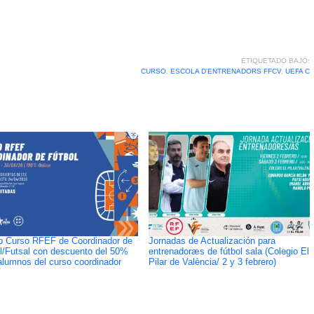
ETIQUETADO BAJO:
CURSO
,
ESCOLA D'ENTRENADORS FFCV
,
UEFA C
 Curso RFEF de Coordinador de
Jornadas de Actualización para
l/Futsal con descuento del 50%
entrenadoræs de fútbol sala (Colegio El
alumnos del curso coordinador
Pilar de València/ 2 y 3 febrero)
V