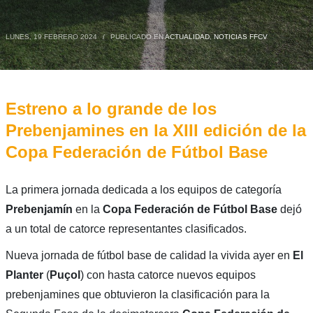
LUNES, 19 FEBRERO 2024
/
PUBLICADO EN
ACTUALIDAD
,
NOTICIAS FFCV
Estreno a lo grande de los
Prebenjamines en la XIII edición de la
Copa Federación de Fútbol Base
La primera jornada dedicada a los equipos de categoría
Prebenjamín
en la
Copa Federación de Fútbol Base
dejó
a un total de catorce representantes clasificados.
Nueva jornada de fútbol base de calidad la vivida ayer en
El
Planter
(
Puçol
) con hasta catorce nuevos equipos
prebenjamines que obtuvieron la clasificación para la