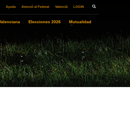
Ayuda
Atenció al Federat
Valencià
LOGIN
alenciana
Elecciones 2026
Mutualidad