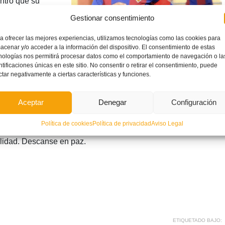
ntro que su
 en Ontinyent ante
Gestionar consentimiento
categoría
a ofrecer las mejores experiencias, utilizamos tecnologías como las cookies para
el jugador cayó
acenar y/o acceder a la información del dispositivo. El consentimiento de estas
nologías nos permitirá procesar datos como el comportamiento de navegación o la
eanimado a pesar
ntificaciones únicas en este sitio. No consentir o retirar el consentimiento, puede
traslado
ctar negativamente a ciertas características y funciones.
yent, donde nada pudo hacerse por salvarle la vida. Nacho
ado lunes estuvo entrenando con la Selección Valenciana
Aceptar
Denegar
Configuración
gol. Desde bien pequeño formó parte de la familia alzirista
Política de cookies
Política de privacidad
Aviso Legal
n formó parte su padre, Fernando, que es el directivo
alidad. Descanse en paz.
ETIQUETADO BAJO: