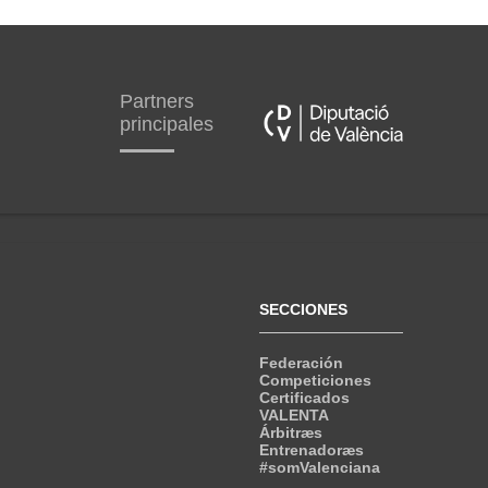
Partners
principales
SECCIONES
Federación
Competiciones
Certificados
VALENTA
Árbitræs
Entrenadoræs
#somValenciana