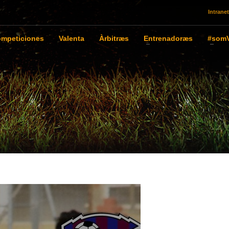
Intranet
mpeticiones
Valenta
Àrbitræs
Entrenadoræs
#somV