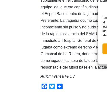
súbitamente en el transcurso del encue
equipo, del que era capitán, disputaba
el Esport Base dentro de la jornada de 
Par
Preferente. La tragedia ocurrió cuando 
alm
tec
inconsciente sin pulso y no pudo ser r
ide
de la rápida asistencia del SAMU y su 
afe
inmediato al Hospital General de Ontin
jugaba como extremo derecho y el pas
Comarcal de La Ribera, donde marcó un 
como jugador, cantera de la que tambié
responsable del fútbol base en la actu
Autor: Prensa FFCV
Facebook
Twitter
Compartir