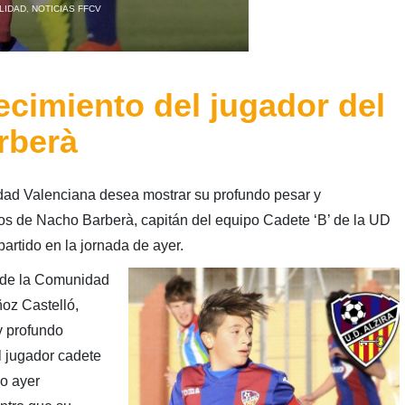
LIDAD
,
NOTICIAS FFCV
lecimiento del jugador del
rberà
dad Valenciana desea mostrar su profundo pesar y
dos de Nacho Barberà, capitán del equipo Cadete ‘B’ de la UD
partido en la jornada de ayer.
 de la Comunidad
oz Castelló,
y profundo
l jugador cadete
do ayer