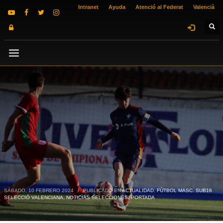
Intranet
Ayuda
Atenció al Federat
Valencià
SÁBADO, 10 FEBRERO 2024
/
PUBLICADO EN
ACTUALIDAD
,
FÚTBOL MASC. SUB16
SELECCIÓ VALENCIANA
,
NOTICIAS SELECCIONES
,
PORTADA