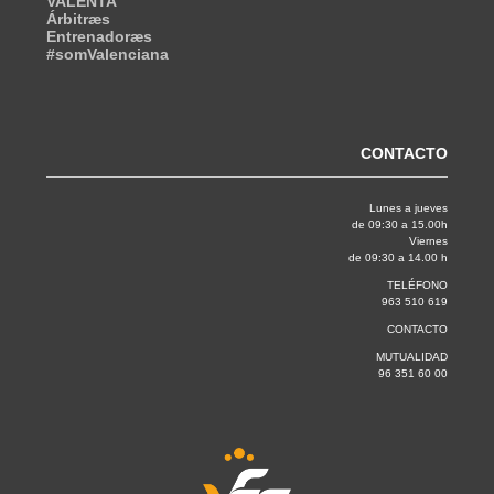
VALENTA
Árbitræs
Entrenadoræs
#somValenciana
CONTACTO
Lunes a jueves
de 09:30 a 15.00h
Viernes
de 09:30 a 14.00 h
TELÉFONO
963 510 619
CONTACTO
MUTUALIDAD
96 351 60 00