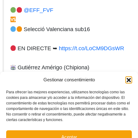
@EFF_FVF
Selecció Valenciana sub16
EN DIRECTE ➥
https://t.co/LoCM9DGsWR
Gutiérrez Amérigo (Chipiona)
9:30 am
#SomValenciana
Gestionar consentimiento
pic.twitter.com/1i98PfxgXU
Para ofrecer las mejores experiencias, utilizamos tecnologías como las
cookies para almacenar y/o acceder a la información del dispositivo. El
— FFCV (@FFCV_info)
February 10, 2024
consentimiento de estas tecnologías nos permitirá procesar datos como el
comportamiento de navegación o las identificaciones únicas en este sitio.
No consentir o retirar el consentimiento, puede afectar negativamente a
ciertas características y funciones.
Aceptar