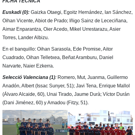
FICHA TÉCNICA
Euskadi
(0):
Gaizka Otaegi, Egoitz Hernández, Ian Sánchez,
Oihan Vicente, Abiot de Prado; Iñigo Sainz de Lececiñana,
Aimar Enparantza, Oier Acedo, Mikel Urrestarazu, Asier
Torres, Lander Albizu.
En el banquillo: Oihan Sarasola, Ede Promise, Aitor
Cuadrado, Oihan Telletxea, Beñat Aramburu, Daniel
Narvarte, Naier Ezkerra.
Selecció Valenciana (1)
:
Romero, Mut, Juanma, Guillermo
Anadón, Albert (Issac Sunyer, 51); Javi Tena, Enrique Mallol
(Álvaro Alcaide, 60), Unai Tirado, Jaume Durà; Víctor Durán
(Dani Jiménez, 60) y Amadou (Fitzy, 51).