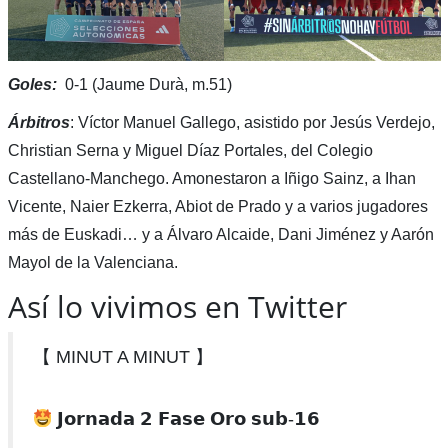
Goles:
0-1 (Jaume Durà, m.51)
Árbitros
: Víctor Manuel Gallego, asistido por Jesús Verdejo,
Christian Serna y Miguel Díaz Portales, del Colegio
Castellano-Manchego. Amonestaron a Iñigo Sainz, a Ihan
Vicente, Naier Ezkerra, Abiot de Prado y a varios jugadores
más de Euskadi… y a Álvaro Alcaide, Dani Jiménez y Aarón
Mayol de la Valenciana.
Así lo vivimos en Twitter
【 MINUT A MINUT 】
𝗝𝗼𝗿𝗻𝗮𝗱𝗮 𝟮 𝗙𝗮𝘀𝗲 𝗢𝗿𝗼 𝘀𝘂𝗯-𝟭𝟲