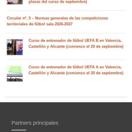
plazas del curso de septiembre)
Circular nº. 5 – Normas generales de las competiciones
territoriales de fútbol sala 2026-2027
Curso de entrenador de fútbol UEFA B en Valencia,
Castellón y Alicante (comienzo el 20 de septiembre)
Curso de entrenador de fútbol UEFA A en Valencia,
Castellón y Alicante (comienzo el 20 de septiembre)
Partners principales