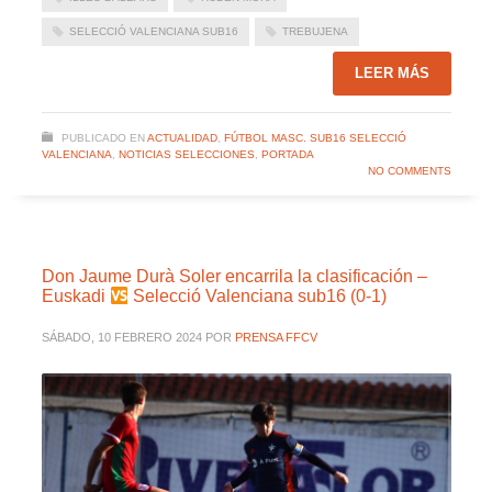
SELECCIÓ VALENCIANA SUB16
TREBUJENA
LEER MÁS
PUBLICADO EN
ACTUALIDAD
,
FÚTBOL MASC. SUB16 SELECCIÓ
VALENCIANA
,
NOTICIAS SELECCIONES
,
PORTADA
NO COMMENTS
Don Jaume Durà Soler encarrila la clasificación –
Euskadi
Selecció Valenciana sub16 (0-1)
SÁBADO, 10 FEBRERO 2024
POR
PRENSA FFCV