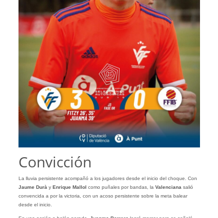
Convicción
La lluvia persistente acompañó a los jugadores desde el inicio del choque. Con
Jaume Durà
y
Enrique
Mallol
como puñales por bandas, la
Valenciana
salió
convencida a por la victoria, con un acoso persistente sobre la meta balear
desde el inicio.