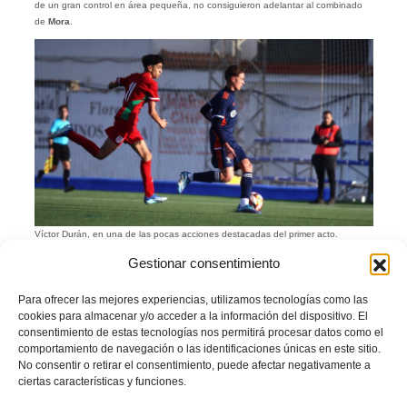
de un gran control en área pequeña, no consiguieron adelantar al combinado
de
Mora
.
Víctor Durán, en una de las pocas acciones destacadas del primer acto.
El equipo dominaba pero faltaba profundidad. Los jugadores creativos apenas
Gestionar consentimiento
entraban en contacto con el balón y el rival buscaba la meta de
Luis
con
balones largos a sus dos referencias.
Para ofrecer las mejores experiencias, utilizamos tecnologías como las
cookies para almacenar y/o acceder a la información del dispositivo. El
consentimiento de estas tecnologías nos permitirá procesar datos como el
comportamiento de navegación o las identificaciones únicas en este sitio.
No consentir o retirar el consentimiento, puede afectar negativamente a
ciertas características y funciones.
Beñat y Rubén Mora, en los
Amadou dispuso de la