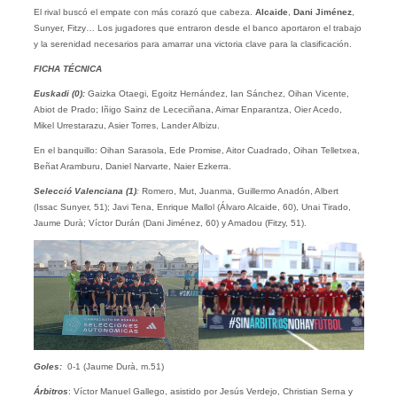
El rival buscó el empate con más corazó que cabeza.
Alcaide
,
Dani Jiménez
,
Sunyer, Fitzy… Los jugadores que entraron desde el banco aportaron el trabajo
y la serenidad necesarios para amarrar una victoria clave para la clasificación.
FICHA TÉCNICA
Euskadi
(0):
Gaizka Otaegi, Egoitz Hernández, Ian Sánchez, Oihan Vicente,
Abiot de Prado; Iñigo Sainz de Lececiñana, Aimar Enparantza, Oier Acedo,
Mikel Urrestarazu, Asier Torres, Lander Albizu.
En el banquillo: Oihan Sarasola, Ede Promise, Aitor Cuadrado, Oihan Telletxea,
Beñat Aramburu, Daniel Narvarte, Naier Ezkerra.
Selecció Valenciana (1)
:
Romero, Mut, Juanma, Guillermo Anadón, Albert
(Issac Sunyer, 51); Javi Tena, Enrique Mallol (Álvaro Alcaide, 60), Unai Tirado,
Jaume Durà; Víctor Durán (Dani Jiménez, 60) y Amadou (Fitzy, 51).
Goles:
0-1 (Jaume Durà, m.51)
Árbitros
: Víctor Manuel Gallego, asistido por Jesús Verdejo, Christian Serna y