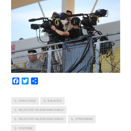
Facebook
Twitter
Compartir
CNSA CÁDIZ
ENLACES
SELECCIÓ VALENCIANA SUB14
SELECCIÓ VALENCIANA SUB16
STREAMING
YOUTUBE