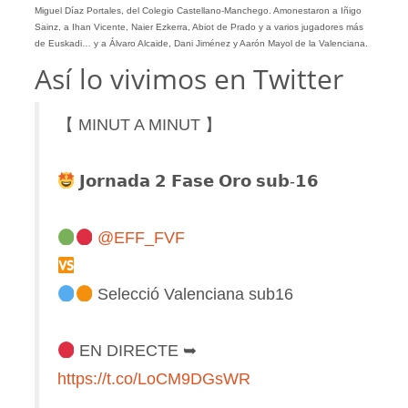
Miguel Díaz Portales, del Colegio Castellano-Manchego. Amonestaron a Iñigo
Sainz, a Ihan Vicente, Naier Ezkerra, Abiot de Prado y a varios jugadores más
de Euskadi… y a Álvaro Alcaide, Dani Jiménez y Aarón Mayol de la Valenciana.
Así lo vivimos en Twitter
【 MINUT A MINUT 】
𝗝𝗼𝗿𝗻𝗮𝗱𝗮 𝟮 𝗙𝗮𝘀𝗲 𝗢𝗿𝗼 𝘀𝘂𝗯-𝟭𝟲
@EFF_FVF
Selecció Valenciana sub16
EN DIRECTE ➥
https://t.co/LoCM9DGsWR