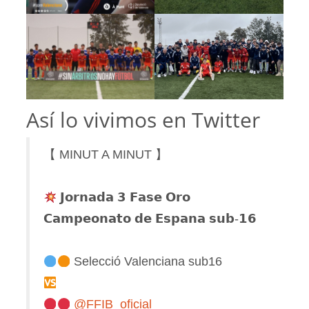
Así lo vivimos en Twitter
【 MINUT A MINUT 】
𝗝𝗼𝗿𝗻𝗮𝗱𝗮 𝟯 𝗙𝗮𝘀𝗲 𝗢𝗿𝗼
𝗖𝗮𝗺𝗽𝗲𝗼𝗻𝗮𝘁𝗼 𝗱𝗲 𝗘𝘀𝗽𝗮𝗻𝗮 𝘀𝘂𝗯-𝟭𝟲
Selecció Valenciana sub16
@FFIB_oficial