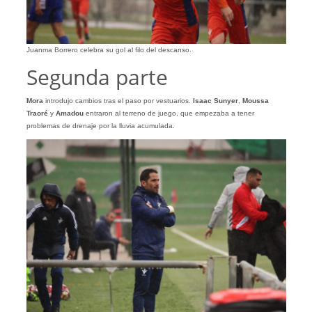
Juanma Borrero celebra su gol al filo del descanso.
Segunda parte
Mora
introdujo cambios tras el paso por vestuarios.
Isaac Sunyer
,
Moussa
Traoré
y
Amadou
entraron al terreno de juego, que empezaba a tener
problemas de drenaje por la lluvia acumulada.