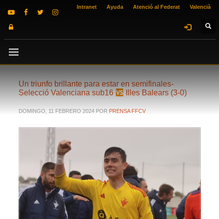
Intranet
Ayuda
Atenció al Federat
Valencià
Un triunfo brillante para estar en semifinales-
Selecció Valenciana sub16
Illes Balears (3-0)
DOMINGO, 11 FEBRERO 2024
POR
PRENSA FFCV