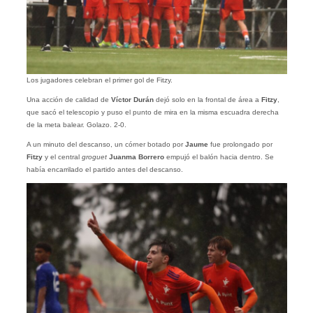
Los jugadores celebran el primer gol de Fitzy.
Una acción de calidad de
Víctor Durán
dejó solo en la frontal de área a
Fitzy
,
que sacó el telescopio y puso el punto de mira en la misma escuadra derecha
de la meta balear. Golazo. 2-0.
A un minuto del descanso, un córner botado por
Jaume
fue prolongado por
Fitzy
y el central
groguet
Juanma Borrero
empujó el balón hacia dentro. Se
había encarrilado el partido antes del descanso.