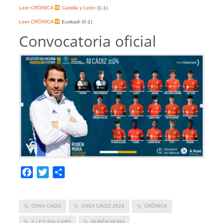
Leer CRÓNICA
Castilla y León
(1-1)
Leer CRÓNICA
Euskadi (0-1)
Convocatoria oficial
Facebook
Twitter
Compartir
CNSA CÁDIZ
CNSA CÁDIZ 2024
CRÓNICA
ILLES BALEARS
RUBÉN MORA