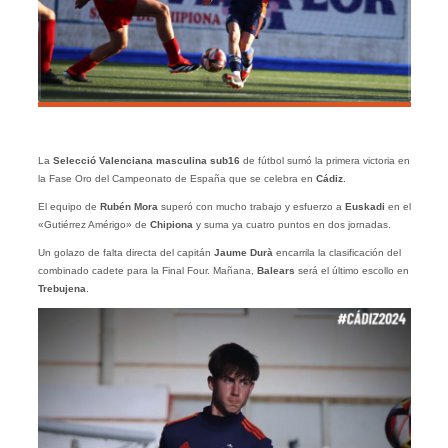
La
Selecció Valenciana masculina sub16
de fútbol sumó la primera victoria en
la Fase Oro del Campeonato de España que se celebra en
Cádiz
.
El equipo de
Rubén
Mora
superó con mucho trabajo y esfuerzo a
Euskadi
en el
«Gutiérrez Amérigo» de
Chipiona
y suma ya cuatro puntos en dos jornadas.
Un golazo de falta directa del capitán
Jaume Durà
encarrila la clasificación del
combinado cadete para la Final Four. Mañana,
Balears
será el último escollo en
Trebujena
.