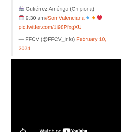
Gutiérrez Amérigo (Chipiona)
9:30 am
#SomValenciana
pic.twitter.com/1i98PfxgXU
— FFCV (@FFCV_info)
February 10,
2024