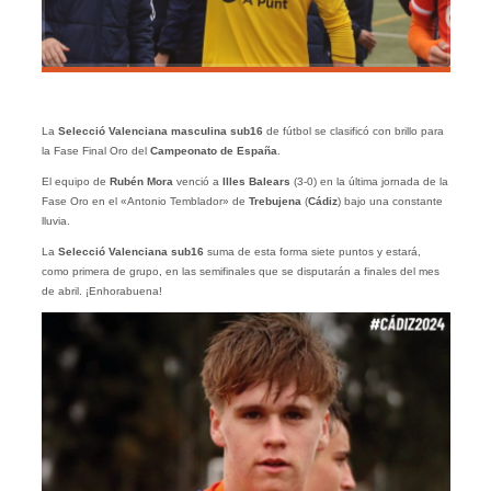
La
Selecció Valenciana masculina sub16
de fútbol se clasificó con brillo para
la Fase Final Oro del
Campeonato de España
.
El equipo de
Rubén
Mora
venció a
Illes Balears
(3-0) en la última jornada de la
Fase Oro en el «Antonio Temblador» de
Trebujena
(
Cádiz
) bajo una constante
lluvia.
La
Selecció Valenciana sub16
suma de esta forma siete puntos y estará,
como primera de grupo, en las semifinales que se disputarán a finales del mes
de abril. ¡Enhorabuena!