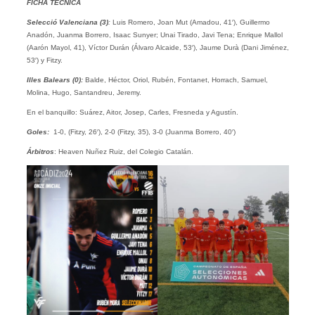
FICHA TÉCNICA
Selecció Valenciana (3)
:
Luis Romero, Joan Mut (Amadou, 41′), Guillermo
Anadón, Juanma Borrero, Isaac Sunyer; Unai Tirado, Javi Tena; Enrique Mallol
(Aarón Mayol, 41), Víctor Durán (Álvaro Alcaide, 53′), Jaume Durà (Dani Jiménez,
53′) y Fitzy.
Illes Balears
(0):
Balde, Héctor, Oriol, Rubén, Fontanet, Horrach, Samuel,
Molina, Hugo, Santandreu, Jeremy.
En el banquillo: Suárez, Aitor, Josep, Carles, Fresneda y Agustín.
Goles:
1-0, (Fitzy, 26′), 2-0 (Fitzy, 35), 3-0 (Juanma Borrero, 40′)
Árbitros
: Heaven Nuñez Ruiz, del Colegio Catalán.