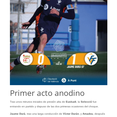
Primer acto anodino
Tras unos minutos iniciales de presión alta de
Euskadi
, la
Selecció
fue
entrando en partido y dispuso de las dos primeras ocasiones del choque.
Jaume Durà
, tras una larga conducción de
Víctor Durán
, y
Amadou
, después