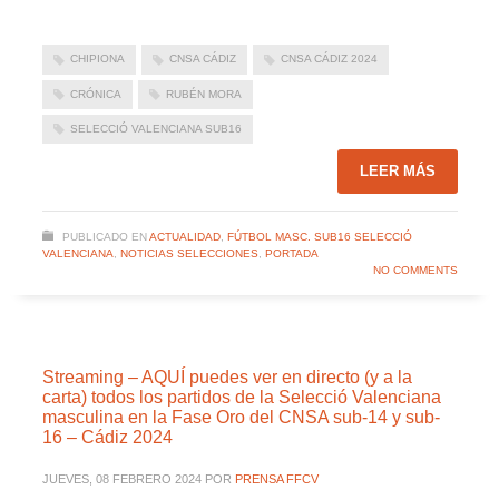
CHIPIONA
CNSA CÁDIZ
CNSA CÁDIZ 2024
CRÓNICA
RUBÉN MORA
SELECCIÓ VALENCIANA SUB16
LEER MÁS
PUBLICADO EN
ACTUALIDAD
,
FÚTBOL MASC. SUB16 SELECCIÓ
VALENCIANA
,
NOTICIAS SELECCIONES
,
PORTADA
NO COMMENTS
Streaming – AQUÍ puedes ver en directo (y a la
carta) todos los partidos de la Selecció Valenciana
masculina en la Fase Oro del CNSA sub-14 y sub-
16 – Cádiz 2024
JUEVES, 08 FEBRERO 2024
POR
PRENSA FFCV