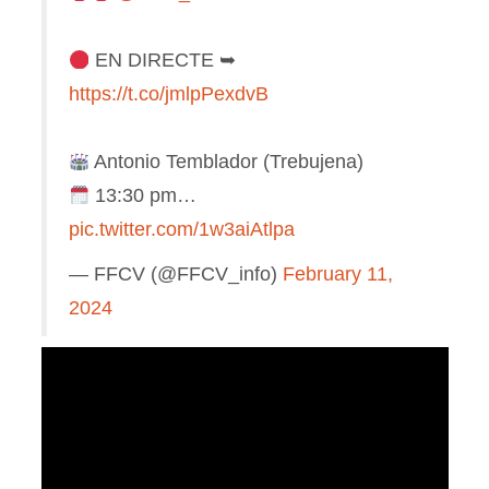
EN DIRECTE ➥
https://t.co/jmlpPexdvB
Antonio Temblador (Trebujena)
13:30 pm…
pic.twitter.com/1w3aiAtlpa
— FFCV (@FFCV_info)
February 11,
2024