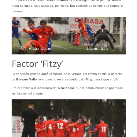
En una acción a balón parado,
Juanma
Borrero
logró marcar pero se señaló
fuera de juego. Muy ajustado, por cierto. Era cuestión de tiempo que llegara el
primero.
Víctor Durán
Jaume Durà
Factor ‘Fitzy’
La conexión ilicitana abrió el camino de la victoria. Un centro desde la derecha
de
Enrique Mallol
lo enganchó en el segundo palo
Fitzy
para lograr el 1-0.
Era el premio a la insistencia de la
Selecció
, que lo había intentado por todos
los flancos del ataque.