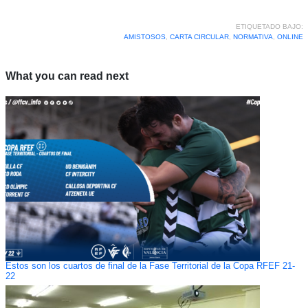
ETIQUETADO BAJO:
AMISTOSOS
,
CARTA CIRCULAR
,
NORMATIVA
,
ONLINE
What you can read next
Estos son los cuartos de final de la Fase Territorial de la Copa RFEF 21-
22