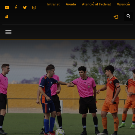
Intranet
Ayuda
Atenció al Federat
Valencià