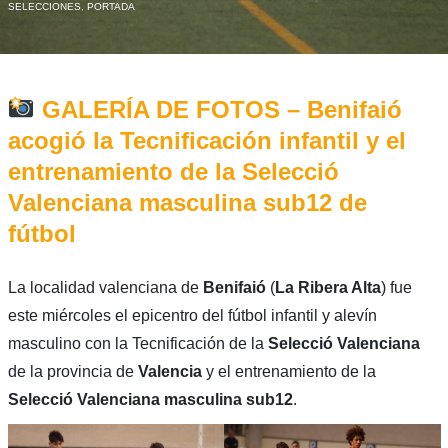
SELECCIONES
,
PORTADA
GALERÍA DE FOTOS – Benifaió
acogió la Tecnificación infantil y el
entrenamiento de la Selecció
Valenciana masculina sub12 de
fútbol
La localidad valenciana de
Benifaió
(
La Ribera Alta
) fue
este miércoles el epicentro del fútbol infantil y alevín
masculino con la Tecnificación de la
Selecció Valenciana
de la provincia de
Valencia
y el entrenamiento de la
Selecció Valenciana masculina sub12
.