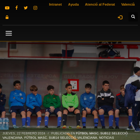
Intranet
Ayuda
Atenció al Federat
Valencià
JUEVES, 22 FEBRERO 2024
/
PUBLICADO EN
FÚTBOL MASC. SUB12 SELECCIÓ
VALENCIANA
,
FÚTBOL MASC. SUB14 SELECCIÓ VALENCIANA
,
NOTICIAS