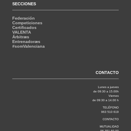
SECCIONES
Federación
Competiciones
Certificados
VALENTA
Árbitræs
Entrenadoræs
#somValenciana
CONTACTO
Lunes a jueves
de 09:30 a 15.00h
Viernes
de 09:30 a 14.00 h
TELÉFONO
963 510 619
CONTACTO
MUTUALIDAD
96 351 60 00