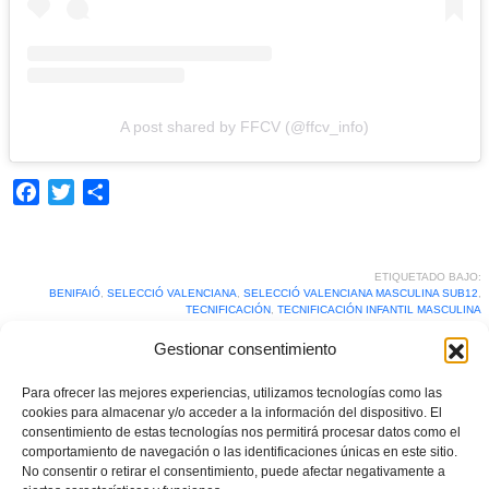
A post shared by FFCV (@ffcv_info)
Facebook
Twitter
Compartir
ETIQUETADO BAJO:
BENIFAIÓ
,
SELECCIÓ VALENCIANA
,
SELECCIÓ VALENCIANA MASCULINA SUB12
,
TECNIFICACIÓN
,
TECNIFICACIÓN INFANTIL MASCULINA
Gestionar consentimiento
What you can read next
Para ofrecer las mejores experiencias, utilizamos tecnologías como las
cookies para almacenar y/o acceder a la información del dispositivo. El
consentimiento de estas tecnologías nos permitirá procesar datos como el
comportamiento de navegación o las identificaciones únicas en este sitio.
No consentir o retirar el consentimiento, puede afectar negativamente a