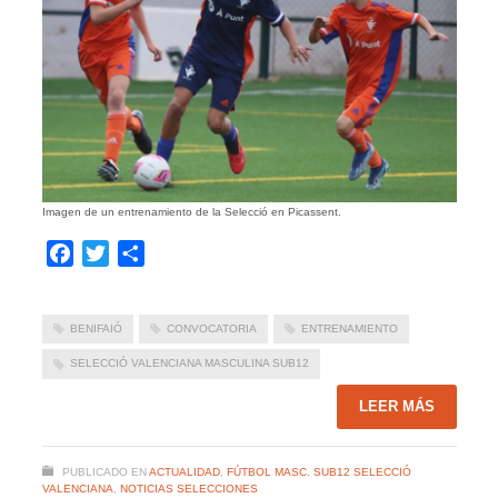
Imagen de un entrenamiento de la Selecció en Picassent.
Facebook
Twitter
Compartir
BENIFAIÓ
CONVOCATORIA
ENTRENAMIENTO
SELECCIÓ VALENCIANA MASCULINA SUB12
LEER MÁS
PUBLICADO EN
ACTUALIDAD
,
FÚTBOL MASC. SUB12 SELECCIÓ
VALENCIANA
,
NOTICIAS SELECCIONES