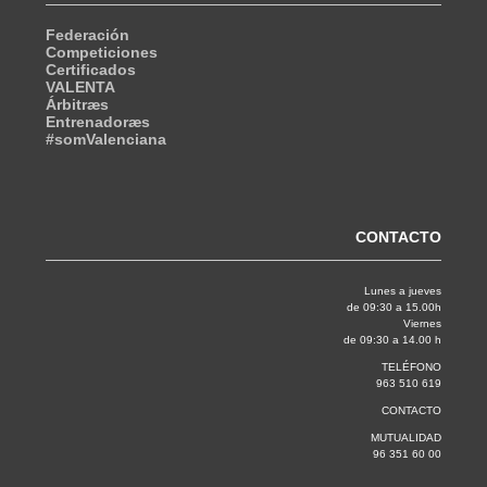
Federación
Competiciones
Certificados
VALENTA
Árbitræs
Entrenadoræs
#somValenciana
CONTACTO
Lunes a jueves
de 09:30 a 15.00h
Viernes
de 09:30 a 14.00 h
TELÉFONO
963 510 619
CONTACTO
MUTUALIDAD
96 351 60 00