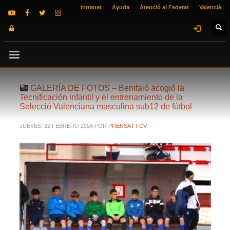
Intranet
Ayuda
Atenció al Federat
Valencià
GALERÍA DE FOTOS – Benifaió acogió la
Tecnificación infantil y el entrenamiento de la
Selecció Valenciana masculina sub12 de fútbol
JUEVES, 22 FEBRERO 2024
POR
PRENSA FFCV