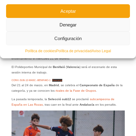
Aceptar
Denegar
Configuración
La
Federació de Futbol de la Comunitat Valenciana
ha hecho pública la lista
de convocados de la
Selecció Valenciana masculina sub12 de fútbol
.
Política de cookies
Política de privacidad
Aviso Legal
El seleccionador
Óscar López
ha convocado a 19 jugadores para el próximo
entrenamiento el miércoles 21 de febrero.
El Polideportivo Municipal de
Benifaió
(
Valencia
) será el escenario de esta
sesión interna de trabajo.
CONV.-SUB-12-MASC.-BENIFAIO-1
Descarga
Del 21 al 24 de marzo, en
Madrid
, se celebra el
Campeonato de España
de la
categoría, y ya se conocen los
rivales de la Fase de Grupos
.
La pasada temporada, la
Selecció
sub12
se proclamó
subcampeona de
España en Las Rozas
, tras caer en la final ante
Andalucía
en los penaltis.