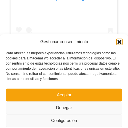
Gestionar consentimiento
Para ofrecer las mejores experiencias, utilizamos tecnologías como las
cookies para almacenar y/o acceder a la información del dispositivo. El
A post shared by FFCV (@ffcv_info)
consentimiento de estas tecnologías nos permitirá procesar datos como el
comportamiento de navegación o las identificaciones únicas en este sitio.
No consentir o retirar el consentimiento, puede afectar negativamente a
Facebook
Twitter
Compartir
ciertas características y funciones.
Aceptar
BENIFAIÓ
SELECCIÓ VALENCIANA
SELECCIÓ VALENCIANA MASCULINA SUB12
TECNIFICACIÓN
Denegar
TECNIFICACIÓN INFANTIL MASCULINA
Configuración
LEER MÁS