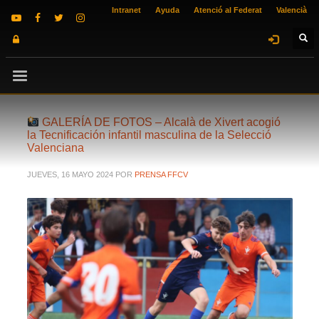
Intranet
Ayuda
Atenció al Federat
Valencià
GALERÍA DE FOTOS – Alcalà de Xivert acogió
la Tecnificación infantil masculina de la Selecció
Valenciana
JUEVES, 16 MAYO 2024
POR
PRENSA FFCV