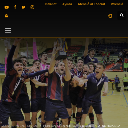
Intranet
Ayuda
Atenció al Federat
Valencià
JUEVES, 25 ENERO 2024
/
PUBLICADO EN
NOTICIAS FÚTBOL SALA
,
NOTICIAS LA