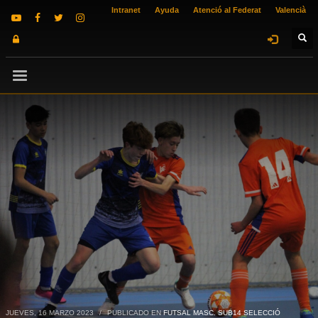
Intranet
Ayuda
Atenció al Federat
Valencià
JUEVES, 16 MARZO 2023
/
PUBLICADO EN
FUTSAL MASC. SUB14 SELECCIÓ