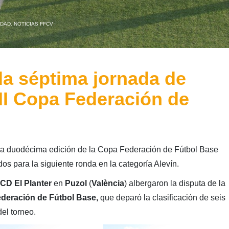
IDAD
,
NOTICIAS FFCV
la séptima jornada de
XII Copa Federación de
la duodécima edición de la Copa Federación de Fútbol Base
dos para la siguiente ronda en la categoría Alevín.
CD El Planter
en
Puzol
(
València
) albergaron la disputa de la
deración de Fútbol Base,
que deparó la clasificación de seis
el torneo.