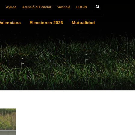
Ayuda
Atenció al Federat
Valencià
LOGIN
alenciana
Elecciones 2026
Mutualidad