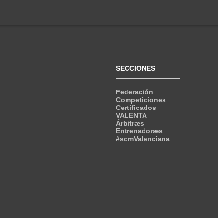
SECCIONES
Federación
Competiciones
Certificados
VALENTA
Árbitræs
Entrenadoræs
#somValenciana