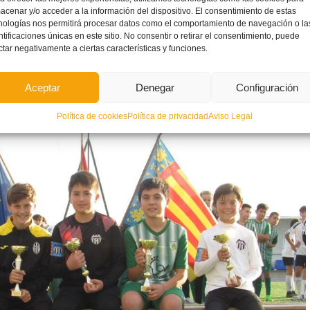
acenar y/o acceder a la información del dispositivo. El consentimiento de estas
nologías nos permitirá procesar datos como el comportamiento de navegación o la
ntificaciones únicas en este sitio. No consentir o retirar el consentimiento, puede
, consiguieron el billete a la siguiente ronda del
ctar negativamente a ciertas características y funciones.
tat de València A
y
CD Canet D
.
Aceptar
Denegar
Configuración
Política de cookies
Política de privacidad
Aviso Legal