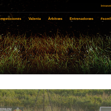
Intranet
mpeticiones
Valenta
Àrbitræs
Entrenadoræs
#somV