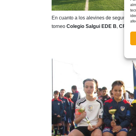
alm
tec
ide
En cuanto a los alevines de segundo año
afe
torneo
Colegio Salgui EDE B
,
CFB Ciu