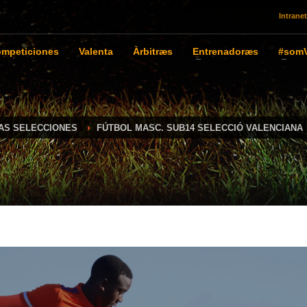
Intranet
mpeticiones
Valenta
Àrbitræs
Entrenadoræs
#somV
IAS SELECCIONES
FÚTBOL MASC. SUB14 SELECCIÓ VALENCIANA