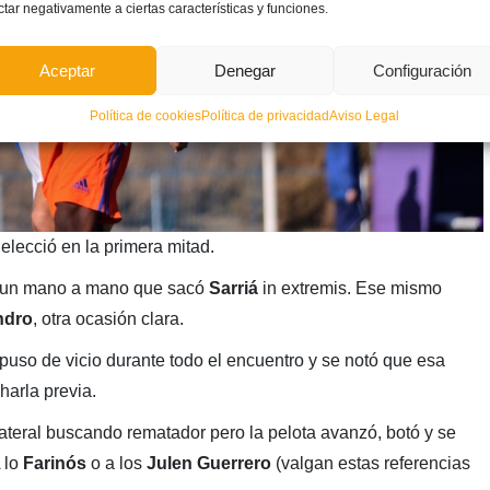
ctar negativamente a ciertas características y funciones.
Aceptar
Denegar
Configuración
Política de cookies
Política de privacidad
Aviso Legal
elecció en la primera mitad.
en un mano a mano que sacó
Sarriá
in extremis. Ese mismo
ndro
, otra ocasión clara.
puso de vicio durante todo el encuentro y se notó que esa
harla previa.
lateral buscando rematador pero la pelota avanzó, botó y se
A lo
Farinós
o a los
Julen Guerrero
(valgan estas referencias