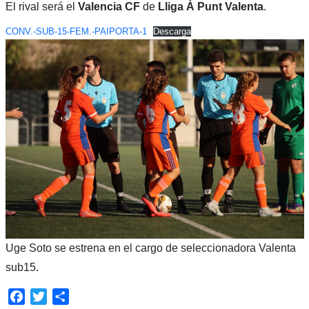
El rival será el
Valencia CF
de
Lliga À Punt Valenta
.
CONV.-SUB-15-FEM.-PAIPORTA-1
Descarga
Uge Soto se estrena en el cargo de seleccionadora Valenta
sub15.
Facebook
Twitter
Compartir