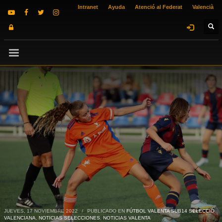
Intranet
Ayuda
Atenció al Federat
Valencià
JUEVES, 17 NOVIEMBRE 2022
/
PUBLICADO EN
FÚTBOL VALENTA SUB14 SELECCIÓ
VALENCIANA
,
NOTICIAS SELECCIONES
,
NOTICIAS VALENTA