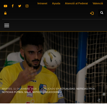
Intranet
Ayuda
Atenció al Federat
Valencià
MARTES, 11 DICIEMBRE 2018
/
PUBLICADO EN
ACTUALIDAD
,
NOTICIAS FFCV
,
NOTICIAS FÚTBOL SALA
,
NOTICIAS SELECCIONES