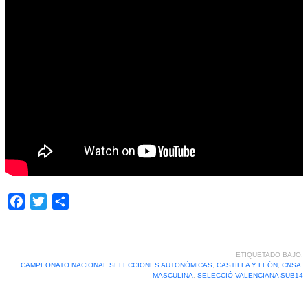
Facebook
Twitter
Compartir
ETIQUETADO BAJO:
CAMPEONATO NACIONAL SELECCIONES AUTONÓMICAS
,
CASTILLA Y LEÓN
,
CNSA
,
MASCULINA
,
SELECCIÓ VALENCIANA SUB14