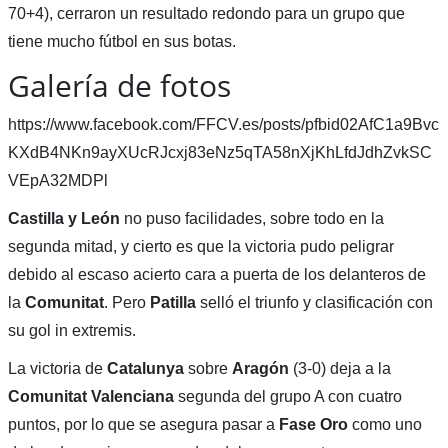
70+4), cerraron un resultado redondo para un grupo que
tiene mucho fútbol en sus botas.
Galería de fotos
https://www.facebook.com/FFCV.es/posts/pfbid02AfC1a9Bvc
KXdB4NKn9ayXUcRJcxj83eNz5qTA58nXjKhLfdJdhZvkSC
VEpA32MDPl
Castilla y León
no puso facilidades, sobre todo en la
segunda mitad, y cierto es que la victoria pudo peligrar
debido al escaso acierto cara a puerta de los delanteros de
la
Comunitat
. Pero
Patilla
selló el triunfo y clasificación con
su gol in extremis.
La victoria de
Catalunya
sobre
Aragón
(3-0) deja a la
Comunitat Valenciana
segunda del grupo A con cuatro
puntos, por lo que se asegura pasar a
Fase Oro
como uno