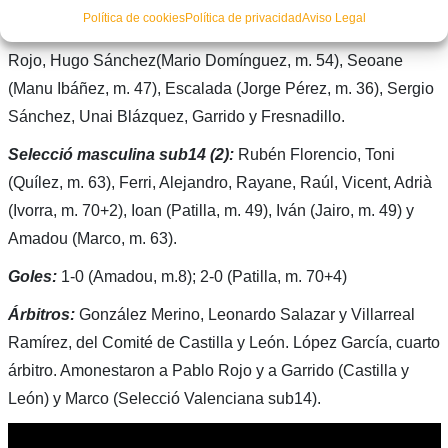
Castilla y León sub14 (0):
Dani González (Saúl Cotado, m.
Política de cookies
Política de privacidad
Aviso Legal
30), Álvaro Gómez, Sergio González(Redondo, m. 36), Pablo
Rojo, Hugo Sánchez(Mario Domínguez, m. 54), Seoane
(Manu Ibáñez, m. 47), Escalada (Jorge Pérez, m. 36), Sergio
Sánchez, Unai Blázquez, Garrido y Fresnadillo.
Selecció masculina sub14 (2):
Rubén Florencio, Toni
(Quílez, m. 63), Ferri, Alejandro, Rayane, Raúl, Vicent, Adrià
(Ivorra, m. 70+2), Ioan (Patilla, m. 49), Iván (Jairo, m. 49) y
Amadou (Marco, m. 63).
Goles:
1-0 (Amadou, m.8); 2-0 (Patilla, m. 70+4)
Árbitros:
González Merino, Leonardo Salazar y Villarreal
Ramírez, del Comité de Castilla y León. López García, cuarto
árbitro. Amonestaron a Pablo Rojo y a Garrido (Castilla y
León) y Marco (Selecció Valenciana sub14).