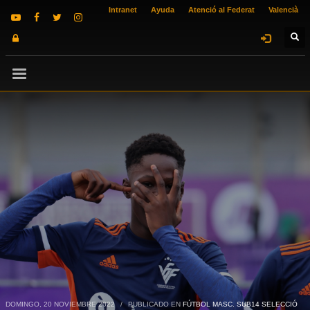
Intranet
Ayuda
Atenció al Federat
Valencià
DOMINGO, 20 NOVIEMBRE 2022
/
PUBLICADO EN
FÚTBOL MASC. SUB14 SELECCIÓ