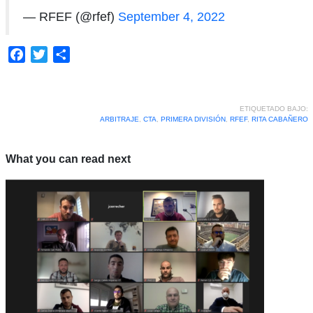
— RFEF (@rfef)
September 4, 2022
Facebook
Twitter
Compartir
ETIQUETADO BAJO:
ARBITRAJE
,
CTA
,
PRIMERA DIVISIÓN
,
RFEF
,
RITA CABAÑERO
What you can read next