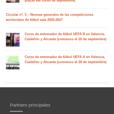
plazas del curso de septiembre)
Circular nº. 5 – Normas generales de las competiciones
territoriales de fútbol sala 2026-2027
Curso de entrenador de fútbol UEFA B en Valencia,
Castellón y Alicante (comienzo el 20 de septiembre)
Curso de entrenador de fútbol UEFA A en Valencia,
Castellón y Alicante (comienzo el 20 de septiembre)
Partners principales