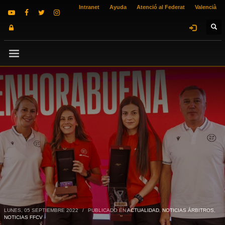
Intranet
Ayuda
Atenció al Federat
Valencià
LUNES, 05 SEPTIEMBRE 2022
/
PUBLICADO EN
ACTUALIDAD
,
NOTICIAS ÁRBITROS
,
NOTICIAS FFCV