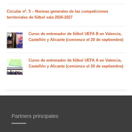
Circular nº. 5 – Normas generales de las competiciones
territoriales de fútbol sala 2026-2027
Curso de entrenador de fútbol UEFA B en Valencia,
Castellón y Alicante (comienzo el 20 de septiembre)
Curso de entrenador de fútbol UEFA A en Valencia,
Castellón y Alicante (comienzo el 20 de septiembre)
Partners principales