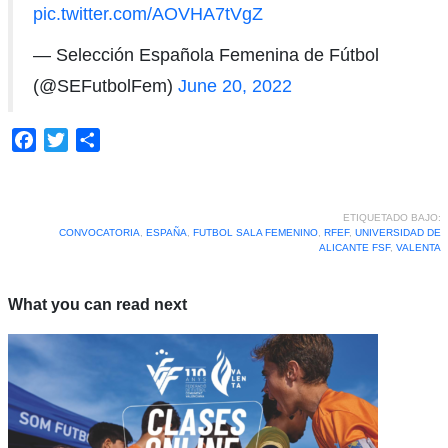
pic.twitter.com/AOVHA7tVgZ
— Selección Española Femenina de Fútbol
(@SEFutbolFem)
June 20, 2022
Facebook
Twitter
Compartir
ETIQUETADO BAJO:
CONVOCATORIA
,
ESPAÑA
,
FUTBOL SALA FEMENINO
,
RFEF
,
UNIVERSIDAD DE
ALICANTE FSF
,
VALENTA
What you can read next