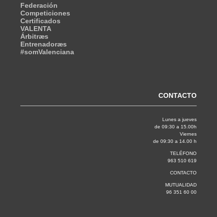
Federación
Competiciones
Certificados
VALENTA
Árbitræs
Entrenadoræs
#somValenciana
CONTACTO
Lunes a jueves
de 09:30 a 15.00h
Viernes
de 09:30 a 14.00 h
TELÉFONO
963 510 619
CONTACTO
MUTUALIDAD
96 351 60 00