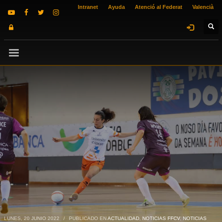
Intranet
Ayuda
Atenció al Federat
Valencià
LUNES, 20 JUNIO 2022
/
PUBLICADO EN
ACTUALIDAD
,
NOTICIAS FFCV
,
NOTICIAS