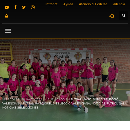
Intranet
Ayuda
Atenció al Federat
Valencià
MIÉRCOLES, 18 MAYO 2022
/
PUBLICADO EN
FUTSAL MASC. SUB10 SELECCIÓ
VALENCIANA
,
FUTSAL MASC. SUB12 SELECCIÓ VALENCIANA
,
NOTICIAS FÚTBOL SALA
,
NOTICIAS SELECCIONES