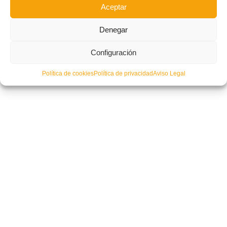
Aceptar
Denegar
C.D. Spartan Beach Soccer, Turia Beach Soccer y C.D. Maristas de
Alicante, nuevos campeones autonómicos de fútbol playa en San Juan
(GALERÍA DE FOTOS)
Configuración
Política de cookies
Política de privacidad
Aviso Legal