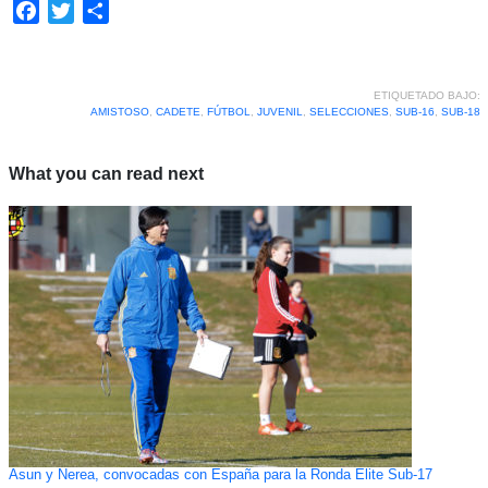
Facebook
Twitter
Compartir
ETIQUETADO BAJO:
AMISTOSO
,
CADETE
,
FÚTBOL
,
JUVENIL
,
SELECCIONES
,
SUB-16
,
SUB-18
What you can read next
Asun y Nerea, convocadas con España para la Ronda Elite Sub-17