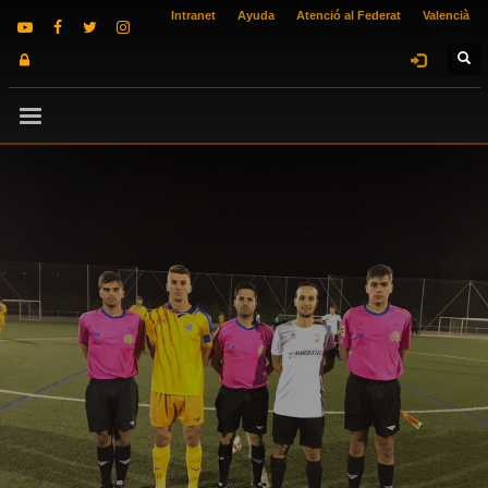
Intranet
Ayuda
Atenció al Federat
Valencià