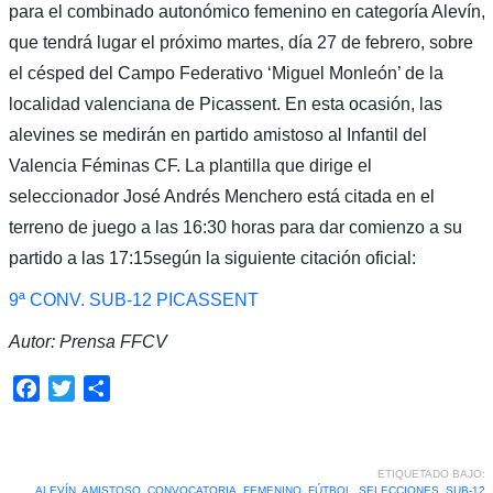
para el combinado autonómico femenino en categoría Alevín,
que tendrá lugar el próximo martes, día 27 de febrero, sobre
el césped del Campo Federativo ‘Miguel Monleón’ de la
localidad valenciana de Picassent. En esta ocasión, las
alevines se medirán en partido amistoso al Infantil del
Valencia Féminas CF. La plantilla que dirige el
seleccionador José Andrés Menchero está citada en el
terreno de juego a las 16:30 horas para dar comienzo a su
partido a las 17:15según la siguiente citación oficial:
9ª CONV. SUB-12 PICASSENT
Autor: Prensa FFCV
Facebook
Twitter
Compartir
ETIQUETADO BAJO:
ALEVÍN
,
AMISTOSO
,
CONVOCATORIA
,
FEMENINO
,
FÚTBOL
,
SELECCIONES
,
SUB-12