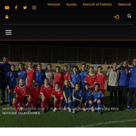
Intranet
Ayuda
Atenció al Federat
Valencià
MARTES, 20 FEBRERO 2018
/
PUBLICADO EN
ACTUALIDAD
,
NOTICIAS FFCV
,
NOTICIAS SELECCIONES