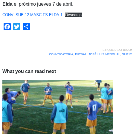
Elda
el próximo jueves 7 de abril.
CONV.-SUB-12-MASC-FS-ELDA-1
Descarga
Facebook
Twitter
Compartir
ETIQUETADO BAJO:
CONVOCATORIA
,
FUTSAL
,
JOSÉ LUIS MENGUAL
,
SUB12
What you can read next