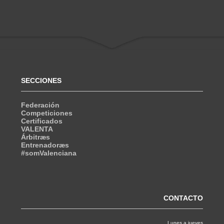
SECCIONES
Federación
Competiciones
Certificados
VALENTA
Árbitræs
Entrenadoræs
#somValenciana
CONTACTO
Lunes a jueves