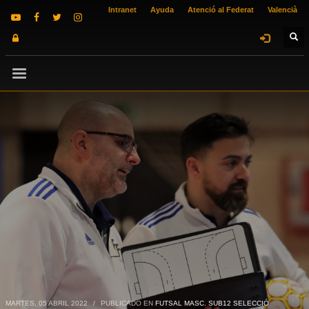
Intranet
Ayuda
Atenció al Federat
Valencià
MARTES, 05 ABRIL 2022
/
PUBLICADO EN
FUTSAL MASC. SUB12 SELECCIÓ