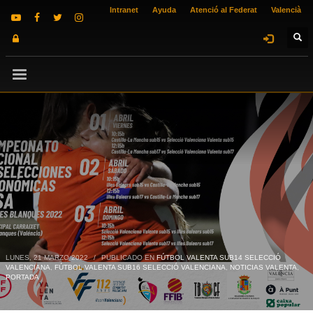
Intranet
Ayuda
Atenció al Federat
Valencià
LUNES, 21 MARZO 2022
/
PUBLICADO EN
FÚTBOL VALENTA SUB14 SELECCIÓ
VALENCIANA
,
FÚTBOL VALENTA SUB16 SELECCIÓ VALENCIANA
,
NOTICIAS VALENTA
,
PORTADA