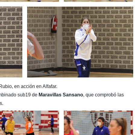
ubio, en acción en Alfafar.
ombinado sub19 de
Maravillas
Sansano
, que comprobó las
s.