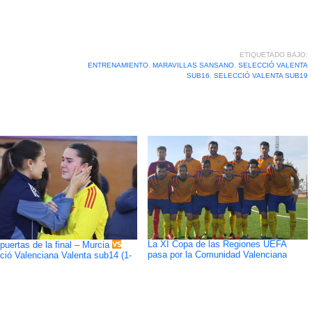
ETIQUETADO BAJO:
ENTRENAMIENTO
,
MARAVILLAS SANSANO
,
SELECCIÓ VALENTA
SUB16
,
SELECCIÓ VALENTA SUB19
La XI Copa de las Regiones UEFA
 puertas de la final – Murcia
pasa por la Comunidad Valenciana
ció Valenciana Valenta sub14 (1-