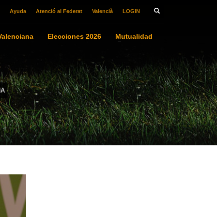
Ayuda
Atenció al Federat
Valencià
LOGIN
alenciana
Elecciones 2026
Mutualidad
NA