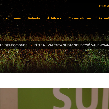
Intranet
mpeticiones
Valenta
Àrbitræs
Entrenadoræs
#somV
IAS SELECCIONES
FUTSAL VALENTA SUB16 SELECCIÓ VALENCIA