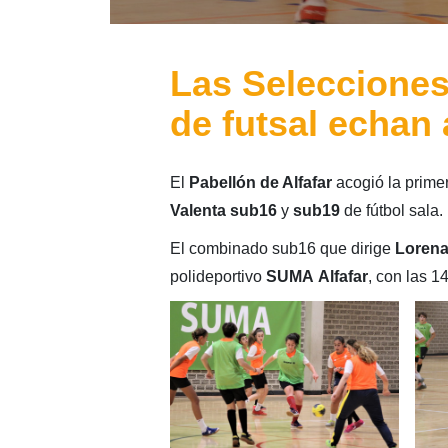
Las Selecciones
de futsal echan 
El
Pabellón de Alfafar
acogió la prime
Valenta sub16
y
sub19
de fútbol sala.
El combinado sub16 que dirige
Lorena
polideportivo
SUMA
Alfafar
, con las 1