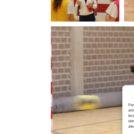
Par
alm
tec
ide
afe