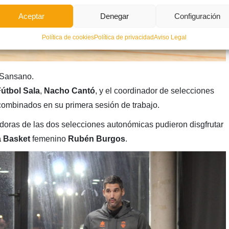
Aceptar
Denegar
Configuración
Política de cookies
Política de privacidad
Aviso Legal
 Sansano.
útbol Sala
,
Nacho Cantó
, y el coordinador de selecciones
combinados en su primera sesión de trabajo.
doras de las dos selecciones autonómicas pudieron disgfrutar
a Basket
femenino
Rubén Burgos
.