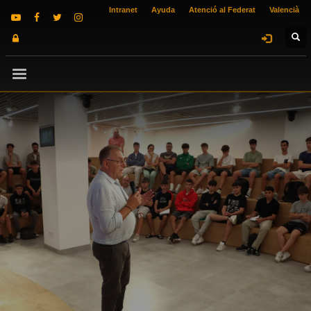
Intranet
Ayuda
Atenció al Federat
Valencià