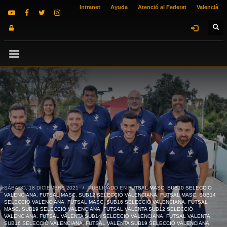
Intranet
Ayuda
Atenció al Federat
Valencià
SÁBADO, 18 DICIEMBRE 2021
/
PUBLICADO EN
FUTSAL MASC. SUB10 SELECCIÓ
VALENCIANA
,
FUTSAL MASC. SUB12 SELECCIÓ VALENCIANA
,
FUTSAL MASC. SUB14
SELECCIÓ VALENCIANA
,
FUTSAL MASC. SUB16 SELECCIÓ VALENCIANA
,
FUTSAL
MASC. SUB19 SELECCIÓ VALENCIANA
,
FUTSAL VALENTA SUB12 SELECCIÓ
VALENCIANA
,
FUTSAL VALENTA SUB14 SELECCIÓ VALENCIANA
,
FUTSAL VALENTA
SUB16 SELECCIÓ VALENCIANA
,
FUTSAL VALENTA SUB19 SELECCIÓ VALENCIANA
,