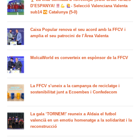
D’ESPANYA!
- Selecció Valenciana Valenta
sub14
Catalunya (5-0)
Caixa Popular renova el seu acord amb la FFCV i
amplia el seu patrocini de l’Àrea Valenta
MolcaWorld es converteix en espònsor de la FFCV
La FFCV s’uneix a la campanya de reciclatge i
sostenibilitat junt a Ecoembes i Confedecom
La gala ‘TORNEM!’ reuneix a Aldaia el futbol
valencià en un emotiu homenatge a la solidaritat i la
reconstrucció