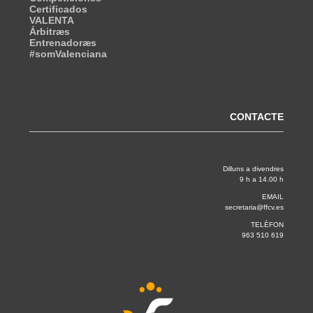
Certificados
VALENTA
Árbitræs
Entrenadoræs
#somValenciana
CONTACTE
Dilluns a divendres
9 h a 14.00 h
EMAIL
secretaria@ffcv.es
TELÈFON
963 510 619