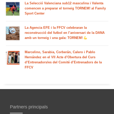
La Selecció Valenciana sub12 masculina i Valenta
comencen a preparar el torneig TORNEM! al Family
Sport Center
La Agencia EFE i la FFCV celebraran la
reconstrucció del futbol en l’aniversari de la DANA
amb un torneig i una gala: TORNEM!
Marcelino, Sarabia, Corberán, Calero i Pablo
Hernández en el VII Acte d’Obertura del Curs
d’Entrenadors/es del Comité d’Entrenadors de la
FFCV
Partners principals