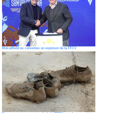
MolcaWorld es converteix en espònsor de la FFCV