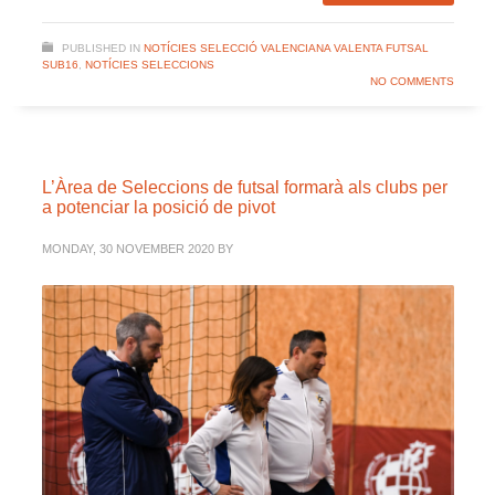
PUBLISHED IN
NOTÍCIES SELECCIÓ VALENCIANA VALENTA FUTSAL
SUB16
,
NOTÍCIES SELECCIONS
NO COMMENTS
L’Àrea de Seleccions de futsal formarà als clubs per
a potenciar la posició de pivot
MONDAY, 30 NOVEMBER 2020
BY