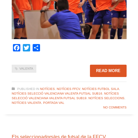
Facebook
Twitter
Share
VALENTA
READ MORE
PUBLISHED IN
NOTÍCIES
,
NOTÍCIES FFCV
,
NOTÍCIES FUTBOL SALA
,
NOTÍCIES SELECCIÓ VALENCIANA VALENTA FUTSAL SUB16
,
NOTÍCIES
SELECCIÓ VALENCIANA VALENTA FUTSAL SUB19
,
NOTÍCIES SELECCIONS
,
NOTÍCIES VALENTA
,
PORTADA VAL
NO COMMENTS
Els seleccionadors/es de futsal de la FFCV,