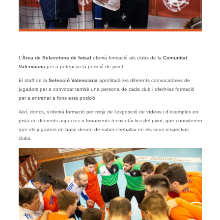
L’
Àrea de Seleccions de futsal
oferirà formació als clubs de la
Comunitat
Valenciana
per a potenciar la posició de pivot.
El staff de la
Selecció Valenciana
aprofitarà les diferents convocatòries de
jugadors per a convocar també una persona de cada club i oferir-los formació
per a entrenar a fons esta posició.
Així, doncs, s’oferirà formació per mitjà de l’exposició de vídeos i d’exemples en
pista de diferents aspectes o fonaments tecnicotàctics del pivot, que considerem
que els jugadors de base deuen de saber i treballar en els seus respectius
clubs.