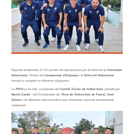
Aquesta temporada 21-22 promet ser apassionant per al futsal de la
Comunitat
Valenciana
. Tornen els
Campionats d’Espanya
i la
Selecció Valenciana
tornarà a competir en diferents categories.
La
FFCV
ja ha triat, a proposta del
Comité Tècnic de Futbol Sala
, presidit per
Nacho Cantó
, i del Coordinador de l’
Àrea de Seleccions de Futsal, José
Gómez
, els diferents seleccionadors que afrontaran aquesta prometedora
campanya: