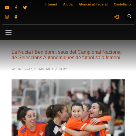
Intranet
Ajuda
Atenció al Federat
Castellano
La Nucia i Benidorm, seus del Campionat Nacional
de Seleccions Autonòmiques de futbol sala femení
WEDNESDAY, 10 JANUARY 2024
BY