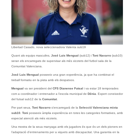
Libertad Casado, nova seleccionadora Valenta sub19
Quant als equips masculins,
José Luis Mengual
(sub12) i
Toni Navarro
(sub10)
seran els encarregats de supervisar als més xicotets del futbol sala de la
Comunitat Valenciana.
José Luis Mengual
posseeix una gran experiència, ja que ha combinat el
treball formatiu en la pista amb els despatxos.
Mengual
va ser president del
CFS Dianense Futsal
i va estar 18 temporades
com a coordinador i entrenador a l’escola municipal de
Dénia
. Expert coneixedor
del futsal sub12 de la
Comunitat
.
Per part seua,
Toni Navarro
s’encarregarà de la
Selecció Valenciana mixta
sub10.
Toni
posseeix àmplia experiència en totes les categories formatives, amb
especial atenció als més xicotets.
Una mostra de la seua manyaga amb els jugadors és que és un dels pioners en
l’adaptació d’entrenaments per a xiquets amb discapacitat. Una garantia en la