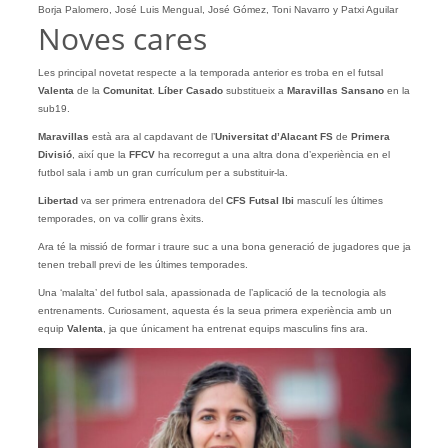
Borja Palomero, José Luis Mengual, José Gómez, Toni Navarro y Patxi Aguilar
Noves cares
Les principal novetat respecte a la temporada anterior es troba en el futsal
Valenta
de la
Comunitat
.
Líber Casado
substitueix a
Maravillas Sansano
en la
sub19.
Maravillas
està ara al capdavant de l’
Universitat d’Alacant FS
de
Primera
Divisió
, així que la
FFCV
ha recorregut a una altra dona d’experiència en el
futbol sala i amb un gran currículum per a substituir-la.
Libertad
va ser primera entrenadora del
CFS Futsal Ibi
masculí les últimes
temporades, on va collir grans èxits.
Ara té la missió de formar i traure suc a una bona generació de jugadores que ja
tenen treball previ de les últimes temporades.
Una ‘malalta’ del futbol sala, apassionada de l’aplicació de la tecnologia als
entrenaments. Curiosament, aquesta és la seua primera experiència amb un
equip
Valenta
, ja que únicament ha entrenat equips masculins fins ara.