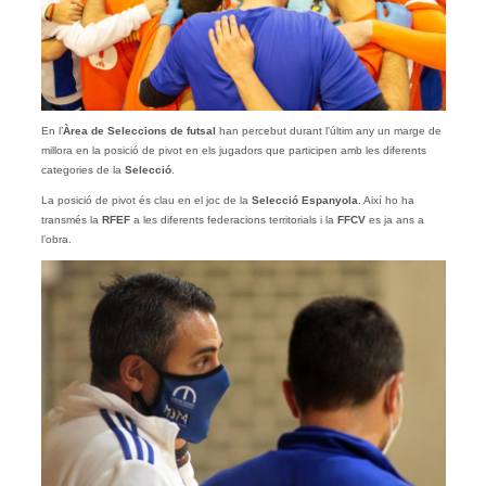
En l’
Àrea de Seleccions de futsal
han percebut durant l’últim any un marge de
millora en la posició de pivot en els jugadors que participen amb les diferents
categories de la
Selecció
.
La posició de pivot és clau en el joc de la
Selecció Espanyola
. Així ho ha
transmés la
RFEF
a les diferents federacions territorials i la
FFCV
es ja ans a
l’obra.