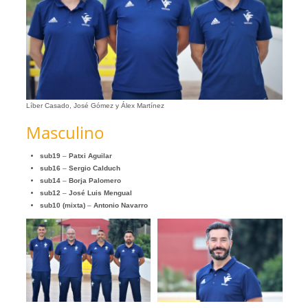
Líber Casado, José Gómez y Álex Martínez
Masculino
sub19
–
Patxi Aguilar
sub16
–
Sergio Calduch
sub14
–
Borja Palomero
sub12
–
José Luis Mengual
sub10 (mixta)
–
Antonio Navarro