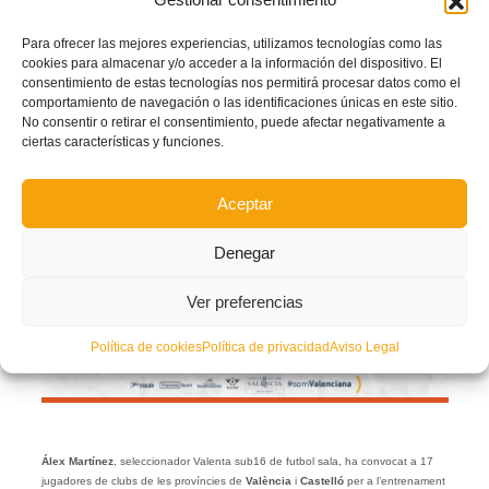
Para ofrecer las mejores experiencias, utilizamos tecnologías como las
CONVOCATÒRIA: 17 jugadores convocades per a
cookies para almacenar y/o acceder a la información del dispositivo. El
la Selecció Valenciana Valenta sub16 de futsal a
consentimiento de estas tecnologías nos permitirá procesar datos como el
Alzira
comportamiento de navegación o las identificaciones únicas en este sitio.
No consentir o retirar el consentimiento, puede afectar negativamente a
MONDAY, 24 MAY 2021
BY
ciertas características y funciones.
Aceptar
Denegar
Ver preferencias
Política de cookies
Política de privacidad
Aviso Legal
Álex Martínez
, seleccionador Valenta sub16 de futbol sala, ha convocat a 17
jugadores de clubs de les províncies de
València
i
Castelló
per a l’entrenament