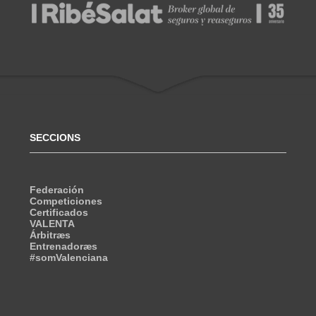
SECCIONS
Federación
Competiciones
Certificados
VALENTA
Árbitræs
Entrenadoræs
#somValenciana