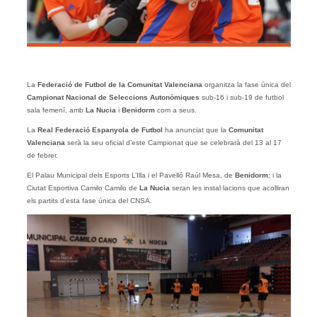
La
Federació de Futbol de la Comunitat Valenciana
organitza la fase única del
Campionat Nacional de Seleccions Autonòmiques
sub-16 i sub-19 de futbol
sala femení, amb
La Nucia
i
Benidorm
com a seus.
La
Real Federació Espanyola de Futbol
ha anunciat que la
Comunitat
Valenciana
serà la seu oficial d’este Campionat que se celebrarà del 13 al 17
de febrer.
El Palau Municipal dels Esports L’Illa i el Pavelló Raúl Mesa, de
Benidorm
; i la
Ciutat Esportiva Camilo Camilo de
La Nucia
seran les instal·lacions que acolliran
els partits d’esta fase única del CNSA.