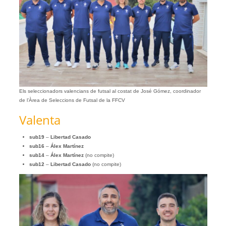
Els seleccionadors valencians de futsal al costat de José Gómez, coordinador
de l’Àrea de Seleccions de Futsal de la FFCV
Valenta
sub19
–
Libertad Casado
sub16
–
Álex Martínez
sub14
–
Álex Martínez
(no compite)
sub12
–
Libertad Casado
(no compite)