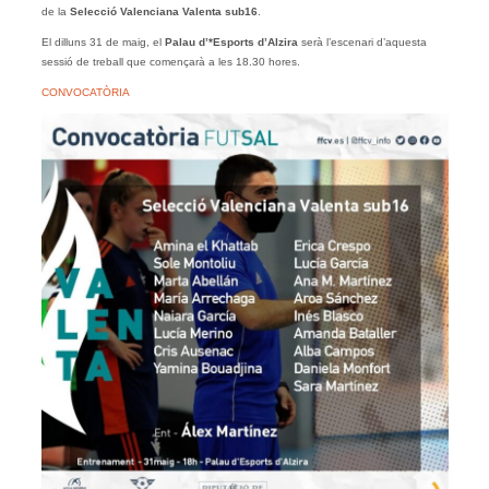
de la
Selecció Valenciana Valenta sub16
.
El dilluns 31 de maig, el
Palau d’*Esports d’Alzira
serà l’escenari d’aquesta
sessió de treball que començarà a les 18.30 hores.
CONVOCATÒRIA