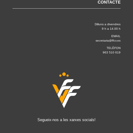
CONTACTE
Dilluns a divendres
9 h a 14.00 h
EMAIL
secretaria@ffcv.es
TELÈFON
963 510 619
Segueix-nos a les xarxes socials!