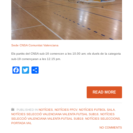
Sede CNSA Comunitat Valenciana
Els partits del CNSA sub-16 comencen a les 10.00 am; els duels de la categoria
sub-19 començaran a les 12.15 pm.
Facebook
Twitter
Share
READ MORE
PUBLISHED IN
NOTÍCIES
,
NOTÍCIES FFCV
,
NOTÍCIES FUTBOL SALA
,
NOTÍCIES SELECCIÓ VALENCIANA VALENTA FUTSAL SUB16
,
NOTÍCIES
SELECCIÓ VALENCIANA VALENTA FUTSAL SUB19
,
NOTÍCIES SELECCIONS
,
PORTADA VAL
NO COMMENTS