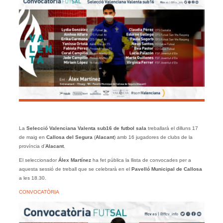
La
Selecció Valenciana Valenta sub16 de futbol sala
treballarà el dilluns 17
de maig en
Callosa del Segura
(
Alacant
) amb 16 jugadores de clubs de la
província d’
Alacant
.
El seleccionador
Álex Martínez
ha fet pública la llista de convocades per a
aquesta sessió de treball que se celebrarà en el
Pavelló Municipal de Callosa
a les 18.30.
CONVOCATÒRIA