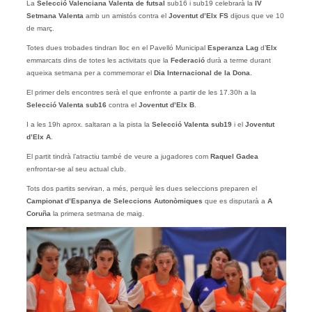
La
Selecció Valenciana Valenta de futsal
sub16 i sub19 celebrarà la
IV
Setmana Valenta
amb un amistós contra el
Joventut d’Elx FS
dijous que ve 10
de març.
Totes dues trobades tindran lloc en el Pavelló Municipal
Esperanza Lag
d’
Elx
emmarcats dins de totes les activitats que la
Federació
durà a terme durant
aqueixa setmana per a commemorar el
Dia Internacional de la Dona
.
El primer dels encontres serà el que enfronte a partir de les 17.30h a la
Selecció Valenta sub16
contra el
Joventut d’Elx B
.
I a les 19h aprox. saltaran a la pista la
Selecció Valenta sub19
i el
Joventut
d’Elx A
.
El partit tindrà l’atractiu també de veure a jugadores com
Raquel Gadea
enfrontar-se al seu actual club.
Tots dos partits serviran, a més, perquè les dues seleccions preparen el
Campionat d’Espanya de Seleccions Autonòmiques
que es disputarà a
A
Coruña
la primera setmana de maig.