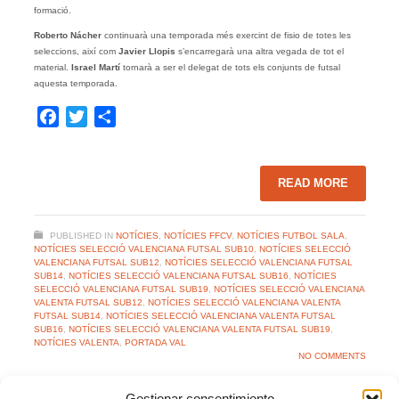
formació.
Roberto Nácher
continuarà una temporada més exercint de fisio de totes les
seleccions, així com
Javier Llopis
s’encarregarà una altra vegada de tot el
material.
Israel Martí
tornarà a ser el delegat de tots els conjunts de futsal
aquesta temporada.
Facebook
Twitter
Share
READ MORE
PUBLISHED IN
NOTÍCIES
,
NOTÍCIES FFCV
,
NOTÍCIES FUTBOL SALA
,
NOTÍCIES SELECCIÓ VALENCIANA FUTSAL SUB10
,
NOTÍCIES SELECCIÓ
VALENCIANA FUTSAL SUB12
,
NOTÍCIES SELECCIÓ VALENCIANA FUTSAL
SUB14
,
NOTÍCIES SELECCIÓ VALENCIANA FUTSAL SUB16
,
NOTÍCIES
SELECCIÓ VALENCIANA FUTSAL SUB19
,
NOTÍCIES SELECCIÓ VALENCIANA
VALENTA FUTSAL SUB12
,
NOTÍCIES SELECCIÓ VALENCIANA VALENTA
FUTSAL SUB14
,
NOTÍCIES SELECCIÓ VALENCIANA VALENTA FUTSAL
SUB16
,
NOTÍCIES SELECCIÓ VALENCIANA VALENTA FUTSAL SUB19
,
NOTÍCIES VALENTA
,
PORTADA VAL
NO COMMENTS
Gestionar consentimiento