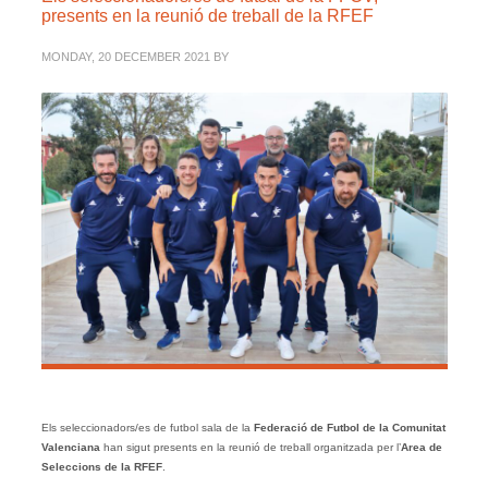
presents en la reunió de treball de la RFEF
MONDAY, 20 DECEMBER 2021
BY
Els seleccionadors/es de futbol sala de la
Federació de Futbol de la Comunitat
Valenciana
han sigut presents en la reunió de treball organitzada per l’
Area de
Seleccions de la
RFEF
.