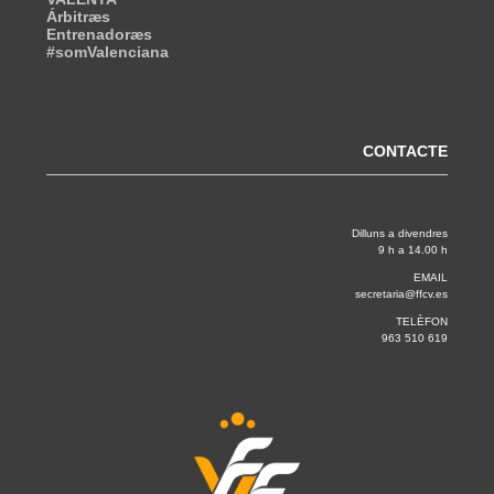
Árbitræs
Entrenadoræs
#somValenciana
CONTACTE
Dilluns a divendres
9 h a 14.00 h
EMAIL
secretaria@ffcv.es
TELÈFON
963 510 619