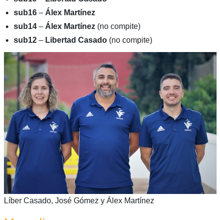
sub16
–
Álex Martínez
sub14
–
Álex Martínez
(no compite)
sub12
–
Libertad Casado
(no compite)
Líber Casado, José Gómez y Álex Martínez