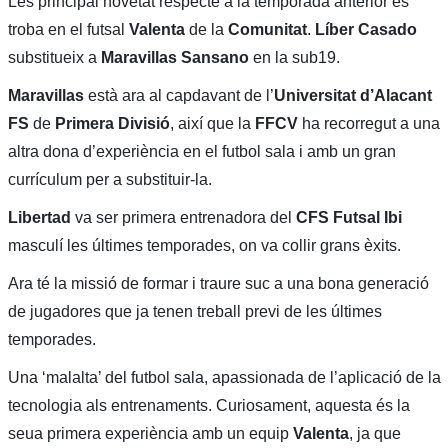
Les principal novetat respecte a la temporada anterior es
troba en el futsal
Valenta
de la
Comunitat
.
Líber Casado
substitueix a
Maravillas Sansano
en la sub19.
Maravillas
està ara al capdavant de l’
Universitat d’Alacant
FS
de
Primera Divisió
, així que la
FFCV
ha recorregut a una
altra dona d’experiència en el futbol sala i amb un gran
currículum per a substituir-la.
Libertad
va ser primera entrenadora del
CFS Futsal Ibi
masculí les últimes temporades, on va collir grans èxits.
Ara té la missió de formar i traure suc a una bona generació
de jugadores que ja tenen treball previ de les últimes
temporades.
Una ‘malalta’ del futbol sala, apassionada de l’aplicació de la
tecnologia als entrenaments. Curiosament, aquesta és la
seua primera experiència amb un equip
Valenta
, ja que