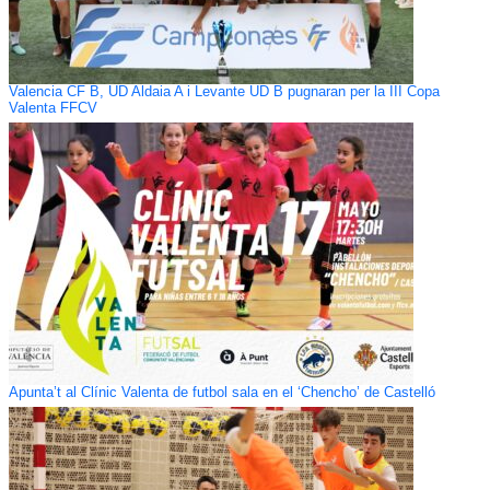
Valencia CF B, UD Aldaia A i Levante UD B pugnaran per la III Copa
Valenta FFCV
Apunta’t al Clínic Valenta de futbol sala en el ‘Chencho’ de Castelló