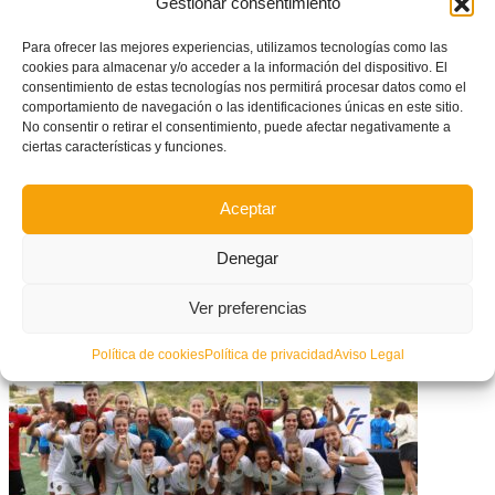
Gestionar consentimiento
fisio de totes les seleccions, així com
Javier Llopis
s’encarregarà una altra vegada de tot el material.
Israel Martí
Para ofrecer las mejores experiencias, utilizamos tecnologías como las
cookies para almacenar y/o acceder a la información del dispositivo. El
tornarà a ser el delegat de tots els conjunts de futsal aquesta
consentimiento de estas tecnologías nos permitirá procesar datos como el
temporada.
comportamiento de navegación o las identificaciones únicas en este sitio.
No consentir o retirar el consentimiento, puede afectar negativamente a
ciertas características y funciones.
Facebook
Twitter
Share
Aceptar
Denegar
What you can read next
Ver preferencias
Política de cookies
Política de privacidad
Aviso Legal