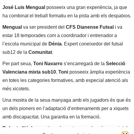
José Luis Mengual
posseeix una gran experiència, ja que
ha combinat el treball formatiu en la pista amb els despatxos.
Mengual
va ser president del
CFS Dianense Futsal
i va
estar 18 temporades com a coordinador i entrenador a
l’escola municipal de
Dénia
. Expert coneixedor del futsal
sub12 de la
Comunitat
.
Per part seua,
Toni Navarro
s’encarregarà de la
Selecció
Valenciana mixta sub10.
Toni
posseeix àmplia experiència
en totes les categories formatives, amb especial atenció als
més xicotets.
Una mostra de la seua manyaga amb els jugadors és que és
un dels pioners en l’adaptació d’entrenaments per a xiquets
amb discapacitat. Una garantia en la formació.
Roberto Nácher
continuarà una temporada més exercint de