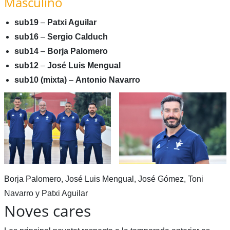
Masculino
sub19
–
Patxi Aguilar
sub16
–
Sergio Calduch
sub14
–
Borja Palomero
sub12
–
José Luis Mengual
sub10 (mixta)
–
Antonio Navarro
Borja Palomero, José Luis Mengual, José Gómez, Toni
Navarro y Patxi Aguilar
Noves cares