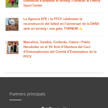
comencen a preparar el torneig TORNEM! al Family
Sport Center
La Agencia EFE i la FFCV celebraran la
reconstrucció del futbol en l’aniversari de la DANA
amb un torneig i una gala: TORNEM!
Marcelino, Sarabia, Corberán, Calero i Pablo
Hernández en el VII Acte d’Obertura del Curs
d’Entrenadors/es del Comité d’Entrenadors de la
FFCV
Partners principals