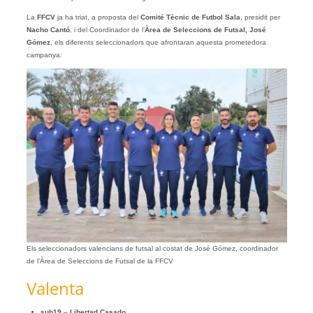
La
FFCV
ja ha triat, a proposta del
Comité Tècnic de Futbol Sala
, presidit per
Nacho Cantó
, i del Coordinador de l’
Àrea de Seleccions de Futsal, José
Gómez
, els diferents seleccionadors que afrontaran aquesta prometedora
campanya:
Els seleccionadors valencians de futsal al costat de José Gómez, coordinador
de l’Àrea de Seleccions de Futsal de la FFCV
Valenta
sub19
–
Libertad Casado