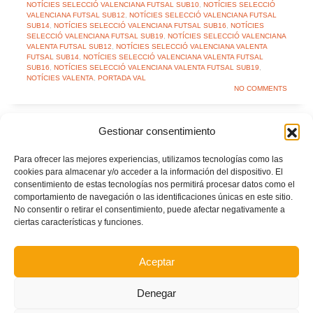
NOTÍCIES SELECCIÓ VALENCIANA FUTSAL SUB10
,
NOTÍCIES SELECCIÓ
VALENCIANA FUTSAL SUB12
,
NOTÍCIES SELECCIÓ VALENCIANA FUTSAL
SUB14
,
NOTÍCIES SELECCIÓ VALENCIANA FUTSAL SUB16
,
NOTÍCIES
SELECCIÓ VALENCIANA FUTSAL SUB19
,
NOTÍCIES SELECCIÓ VALENCIANA
VALENTA FUTSAL SUB12
,
NOTÍCIES SELECCIÓ VALENCIANA VALENTA
FUTSAL SUB14
,
NOTÍCIES SELECCIÓ VALENCIANA VALENTA FUTSAL
SUB16
,
NOTÍCIES SELECCIÓ VALENCIANA VALENTA FUTSAL SUB19
,
NOTÍCIES VALENTA
,
PORTADA VAL
NO COMMENTS
Gestionar consentimiento
L’Àrea de Seleccions de futsal formarà als clubs per
Para ofrecer las mejores experiencias, utilizamos tecnologías como las
a potenciar la posició de pivot
cookies para almacenar y/o acceder a la información del dispositivo. El
consentimiento de estas tecnologías nos permitirá procesar datos como el
MONDAY, 30 NOVEMBER 2020
BY
comportamiento de navegación o las identificaciones únicas en este sitio.
No consentir o retirar el consentimiento, puede afectar negativamente a
ciertas características y funciones.
Aceptar
Denegar