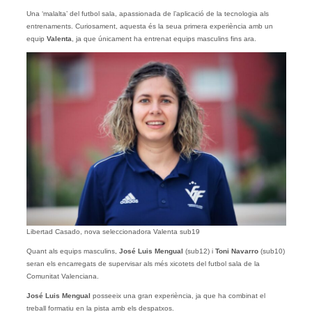
Una ‘malalta’ del futbol sala, apassionada de l’aplicació de la tecnologia als
entrenaments. Curiosament, aquesta és la seua primera experiència amb un
equip
Valenta
, ja que únicament ha entrenat equips masculins fins ara.
Libertad Casado, nova seleccionadora Valenta sub19
Quant als equips masculins,
José Luis Mengual
(sub12) i
Toni Navarro
(sub10)
seran els encarregats de supervisar als més xicotets del futbol sala de la
Comunitat Valenciana.
José Luis Mengual
posseeix una gran experiència, ja que ha combinat el
treball formatiu en la pista amb els despatxos.