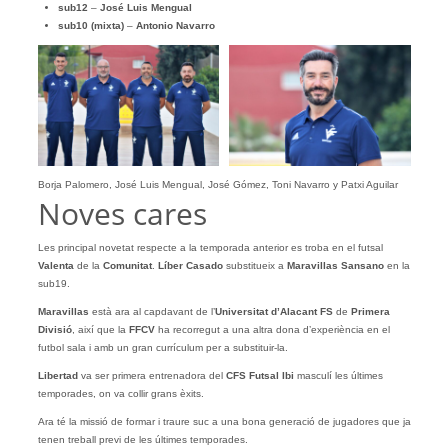
sub12
–
José Luis Mengual
sub10 (mixta)
–
Antonio Navarro
Borja Palomero, José Luis Mengual, José Gómez, Toni Navarro y Patxi Aguilar
Noves cares
Les principal novetat respecte a la temporada anterior es troba en el futsal
Valenta
de la
Comunitat
.
Líber Casado
substitueix a
Maravillas Sansano
en la
sub19.
Maravillas
està ara al capdavant de l’
Universitat d’Alacant FS
de
Primera
Divisió
, així que la
FFCV
ha recorregut a una altra dona d’experiència en el
futbol sala i amb un gran currículum per a substituir-la.
Libertad
va ser primera entrenadora del
CFS Futsal Ibi
masculí les últimes
temporades, on va collir grans èxits.
Ara té la missió de formar i traure suc a una bona generació de jugadores que ja
tenen treball previ de les últimes temporades.