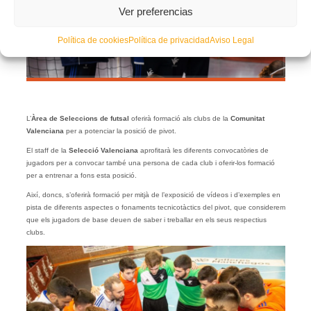
Ver preferencias
Política de cookies
Política de privacidad
Aviso Legal
L’
Àrea de Seleccions de futsal
oferirà formació als clubs de la
Comunitat
Valenciana
per a potenciar la posició de pivot.
El staff de la
Selecció Valenciana
aprofitarà les diferents convocatòries de
jugadors per a convocar també una persona de cada club i oferir-los formació
per a entrenar a fons esta posició.
Així, doncs, s’oferirà formació per mitjà de l’exposició de vídeos i d’exemples en
pista de diferents aspectes o fonaments tecnicotàctics del pivot, que considerem
que els jugadors de base deuen de saber i treballar en els seus respectius
clubs.