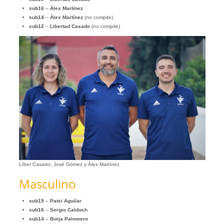
sub16
–
Álex Martínez
sub14
–
Álex Martínez
(no compite)
sub12
–
Libertad Casado
(no compite)
Líber Casado, José Gómez y Álex Martínez
Masculino
sub19
–
Patxi Aguilar
sub16
–
Sergio Calduch
sub14
–
Borja Palomero