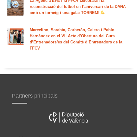
La Agencia EFE i la FFCV celebraran la
reconstrucció del futbol en l’aniversari de la DANA
amb un torneig i una gala: TORNEM!
Marcelino, Sarabia, Corberán, Calero i Pablo
Hernández en el VII Acte d’Obertura del Curs
d’Entrenadors/es del Comité d’Entrenadors de la
FFCV
Partners principals