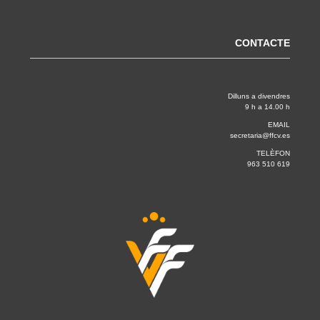
CONTACTE
Dilluns a divendres
9 h a 14.00 h
EMAIL
secretaria@ffcv.es
TELÈFON
963 510 619