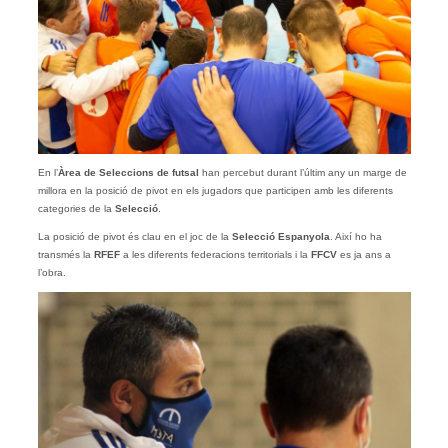
En l’
Àrea de Seleccions de futsal
han percebut durant l’últim any un marge de
millora en la posició de pivot en els jugadors que participen amb les diferents
categories de la
Selecció
.
La posició de pivot és clau en el joc de la
Selecció Espanyola
. Així ho ha
transmés la
RFEF
a les diferents federacions territorials i la
FFCV
es ja ans a
l’obra.