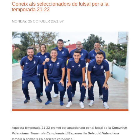
Coneix als seleccionadors de futsal per a la
temporada 21-22
MONDAY, 25 OCTOBER 2021
BY
Aquesta temporada 21-22 promet ser apassionant per al futsal de la
Comunitat
Valenciana
. Tornen els
Campionats d’Espanya
i la
Selecció Valenciana
tornarà a competir en diferents categories.