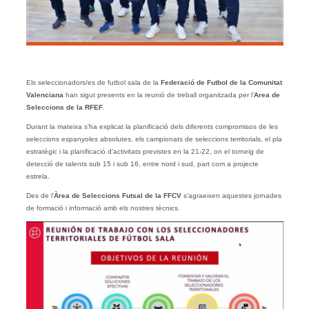
Els seleccionadors/es de futbol sala de la
Federació de Futbol de la Comunitat
Valenciana
han sigut presents en la reunió de treball organitzada per l’
Area de
Seleccions de la
RFEF
.
Durant la mateixa s’ha explicat la planificació dels diferents compromisos de les
seleccions espanyoles absolutes, els campionats de seleccions territorials, el pla
estratègic i la planificació d’activitats previstes en la 21-22, on el torneig de
detecció de talents sub 15 i sub 16, entre nord i sud, part com a projecte
estrela.
Des de l’
Àrea de Seleccions Futsal de la FFCV
s’agraeixen aquestes jornades
de formació i informació amb els nostres tècnics.