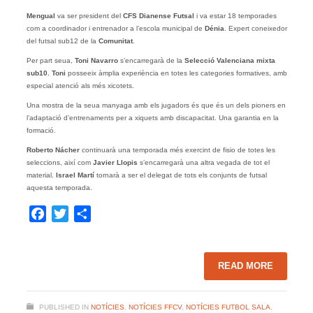
Mengual
va ser president del
CFS Dianense Futsal
i va estar 18 temporades
com a coordinador i entrenador a l’escola municipal de
Dénia
. Expert coneixedor
del futsal sub12 de la
Comunitat
.
Per part seua,
Toni Navarro
s’encarregarà de la
Selecció Valenciana mixta
sub10.
Toni
posseeix àmplia experiència en totes les categories formatives, amb
especial atenció als més xicotets.
Una mostra de la seua manyaga amb els jugadors és que és un dels pioners en
l’adaptació d’entrenaments per a xiquets amb discapacitat. Una garantia en la
formació.
Roberto Nácher
continuarà una temporada més exercint de fisio de totes les
seleccions, així com
Javier Llopis
s’encarregarà una altra vegada de tot el
material.
Israel Martí
tornarà a ser el delegat de tots els conjunts de futsal
aquesta temporada.
Facebook
Twitter
Share
READ MORE
PUBLISHED IN
NOTÍCIES
,
NOTÍCIES FFCV
,
NOTÍCIES FUTBOL SALA
,