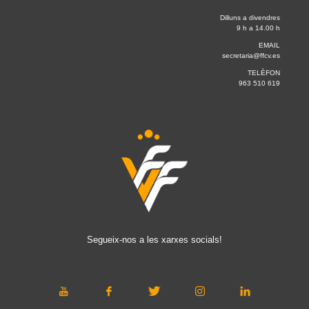
Dilluns a divendres
9 h a 14.00 h
EMAIL
secretaria@ffcv.es
TELÈFON
963 510 619
Segueix-nos a les xarxes socials!