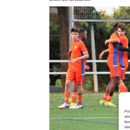
Par
alm
tec
ide