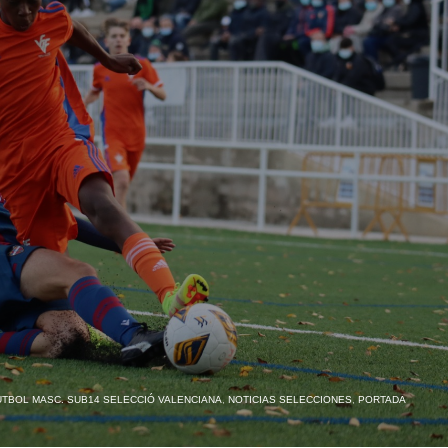
ÚTBOL MASC. SUB14 SELECCIÓ VALENCIANA
,
NOTICIAS SELECCIONES
,
PORTADA