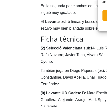
afe
En la segunda parte ambos equipos camb
siguió muy igualado.
El
Levante
estiró líneas y buscó con i
estuvo muy bien plantada sobre el nu
Ficha técnica
(2)
Selecció Valenciana sub14
: Luis 
Rafa Navarro; Javier Tena, Álvaro Sánc
Oyono.
También jugaron Diego Piqueras (ps), Ja
Constantine, David Abella, Unai Tirado
Fernández.
(0) Levante UD Cadete B
: Marc Escri
Graullera, Alejandro Araujo, Mark Sphy
Navarrete.