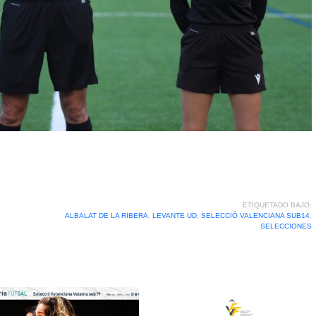
ETIQUETADO BAJO:
ALBALAT DE LA RIBERA
,
LEVANTE UD
,
SELECCIÓ VALENCIANA SUB14
,
SELECCIONES