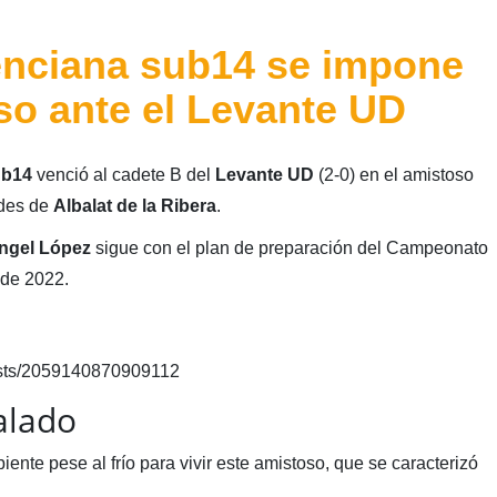
enciana sub14 se impone
so ante el Levante UD
ub14
venció al cadete B del
Levante UD
(2-0) en el amistoso
ades de
Albalat de la Ribera
.
ngel López
sigue con el plan de preparación del Campeonato
de 2022.
osts/2059140870909112
alado
nte pese al frío para vivir este amistoso, que se caracterizó