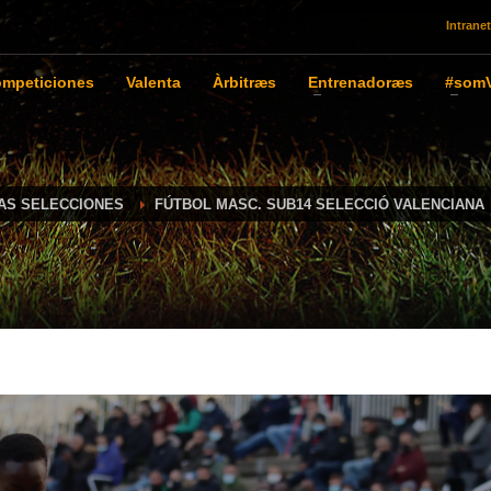
Intranet
mpeticiones
Valenta
Àrbitræs
Entrenadoræs
#somV
IAS SELECCIONES
FÚTBOL MASC. SUB14 SELECCIÓ VALENCIANA