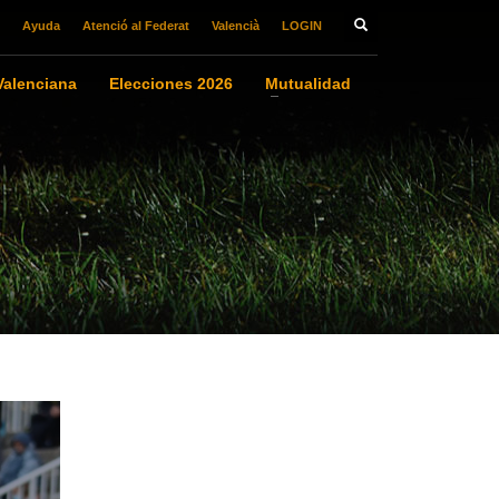
Ayuda
Atenció al Federat
Valencià
LOGIN
alenciana
Elecciones 2026
Mutualidad