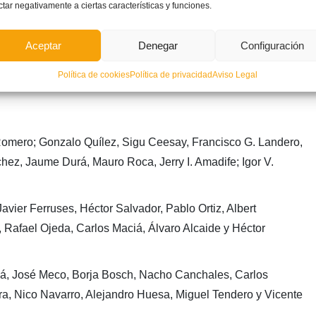
ctar negativamente a ciertas características y funciones.
iaron la práctica totalidad de su alineación y el partido
Aceptar
Denegar
Configuración
nsistencia la meta defendida por
Piqueras
, pero la Sub14
Política de cookies
Política de privacidad
Aviso Legal
evo césped de
Albalat
y conservó la ventaja en el marcador.
Romero; Gonzalo Quílez, Sigu Ceesay, Francisco G. Landero,
hez, Jaume Durá, Mauro Roca, Jerry I. Amadife; Igor V.
vier Ferruses, Héctor Salvador, Pablo Ortiz, Albert
, Rafael Ojeda, Carlos Maciá, Álvaro Alcaide y Héctor
bá, José Meco, Borja Bosch, Nacho Canchales, Carlos
ra, Nico Navarro, Alejandro Huesa, Miguel Tendero y Vicente