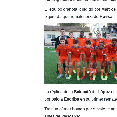
El equipo granota, dirigido por
Marcos
izquierda que remató forzado
Huesa
.
La réplica de la
Selecció
de
López
est
por bajo a
Escribá
en su primer remate 
Tras un córner botado por el valencian
antes del descanso.