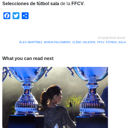
Selecciones de fútbol sala
de la
FFCV
.
Facebook
Twitter
Compartir
ETIQUETADO BAJO:
ÁLEX MARTÍNEZ
,
BORJA PALOMERO
,
CLÍNIC VALENTA
,
FFCV
,
FÚTBOL SALA
What you can read next