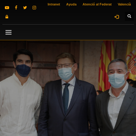
Intranet
Ayuda
Atenció al Federat
Valencià