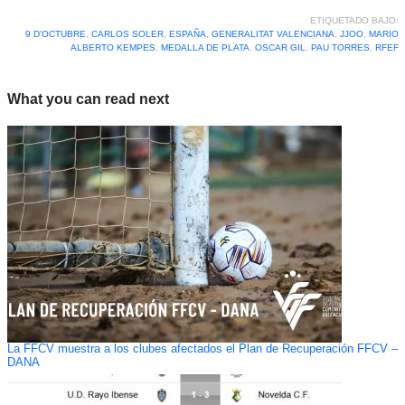
ETIQUETADO BAJO:
9 D'OCTUBRE
,
CARLOS SOLER
,
ESPAÑA
,
GENERALITAT VALENCIANA
,
JJOO
,
MARIO
ALBERTO KEMPES
,
MEDALLA DE PLATA
,
OSCAR GIL
,
PAU TORRES
,
RFEF
What you can read next
La FFCV muestra a los clubes afectados el Plan de Recuperación FFCV –
DANA