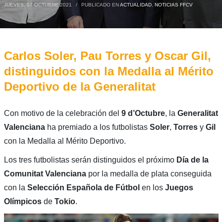
JUEVES, 07 OCTUBRE 2021
/
PUBLICADO EN
ACTUALIDAD
,
NOTICIAS FFCV
Carlos Soler, Pau Torres y Oscar Gil,
distinguidos con la Medalla al Mérito
Deportivo de la Generalitat
Con motivo de la celebración del
9 d’Octubre
, la
Generalitat
Valenciana
ha premiado a los futbolistas
Soler
,
Torres
y
Gil
con la Medalla al Mérito Deportivo.
Los tres futbolistas serán distinguidos el próximo
Día de la
Comunitat Valenciana
por la medalla de plata conseguida
con la
Selección Española de Fútbol
en los
Juegos
Olímpicos
de
Tokio
.