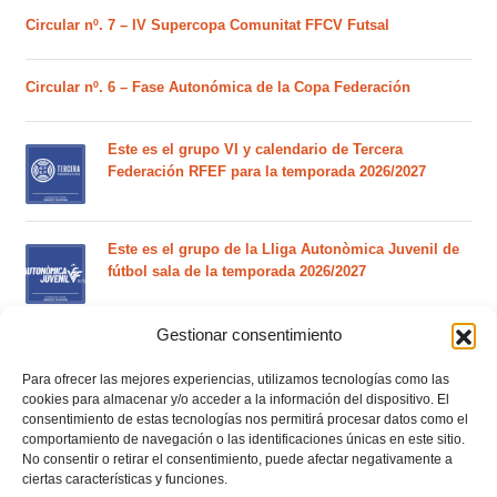
Circular nº. 7 – IV Supercopa Comunitat FFCV Futsal
Circular nº. 6 – Fase Autonómica de la Copa Federación
Este es el grupo VI y calendario de Tercera
Federación RFEF para la temporada 2026/2027
Este es el grupo de la Lliga Autonòmica Juvenil de
fútbol sala de la temporada 2026/2027
Gestionar consentimiento
El calendario del grupo VI de Tercera Federación
RFEF para la temporada 2026/27 se sorteará el
Para ofrecer las mejores experiencias, utilizamos tecnologías como las
martes 4 de agosto
cookies para almacenar y/o acceder a la información del dispositivo. El
consentimiento de estas tecnologías nos permitirá procesar datos como el
comportamiento de navegación o las identificaciones únicas en este sitio.
Nuevo curso de Entrenador de fútbol Licencia UEFA
No consentir o retirar el consentimiento, puede afectar negativamente a
C que comenzará en noviembre 2026 (agotadas las
ciertas características y funciones.