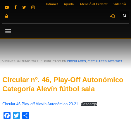
Intranet
Ayuda
Atenció al Federat
Valencià
VIERNES, 04 JUNIO 2021
/
PUBLICADO EN
CIRCULARES
,
CIRCULARES 2020/2021
Circular nº. 46, Play-Off Autonómico
Categoría Alevín fútbol sala
Circular 46 Play off Alevín Autonómico 20-21
Descarga
Facebook
Twitter
Compartir